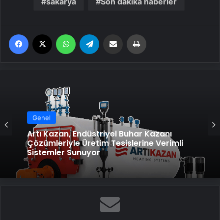
sakarya
Son dakika haberler
Facebook
X
WhatsApp
Telegram
Email'den paylaş
Yaz
Genel
Artı Kazan, Endüstriyel Buhar Kazanı
Çözümleriyle Üretim Tesislerine Verimli
Sistemler Sunuyor