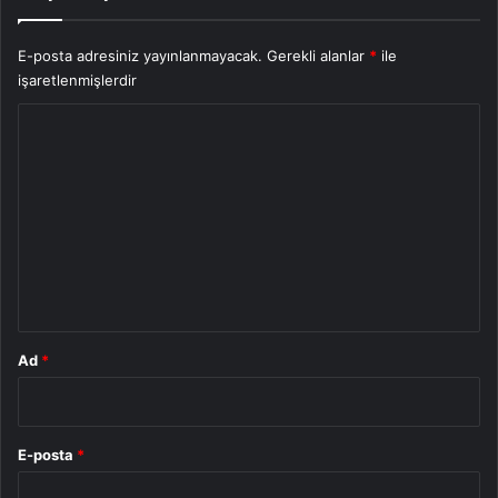
E-posta adresiniz yayınlanmayacak.
Gerekli alanlar
*
ile
işaretlenmişlerdir
Y
o
r
u
m
*
Ad
*
E-posta
*