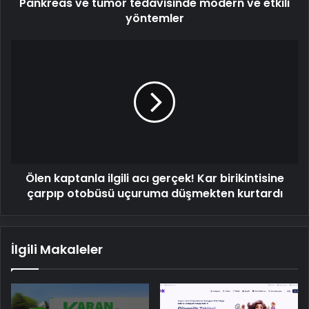
Pankreas ve tümör tedavisinde modern ve etkili
yöntemler
Ölen
kaptanla
ilgili
acı
gerçek!
Kar
birikintisine
çarpıp
otobüsü
Ölen kaptanla ilgili acı gerçek! Kar birikintisine
uçuruma
düşmekten
çarpıp otobüsü uçuruma düşmekten kurtardı
kurtardı
İlgili Makaleler