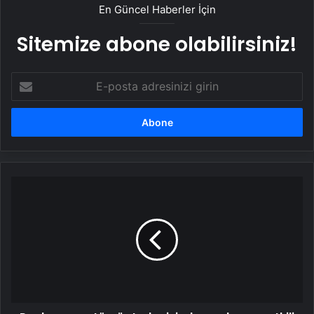
En Güncel Haberler İçin
Sitemize abone olabilirsiniz!
E-
posta
adresinizi
girin
Pankreas
ve
tümör
tedavisinde
modern
ve
etkili
yöntemler