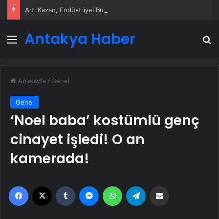
Artı Kazan, Endüstriyel Buhar Kazanı Çözümleriyle Üretim Tesislerine Verimli Sistemler Sunuyor
Antakya Haber
Menü
A
Anasayfa
/
Genel
Genel
‘Noel baba’ kostümlü genç
cinayet işledi! O an
kamerada!
Facebook
X
Tumblr
Messenger
WhatsApp
Telegram
Email'den paylaş