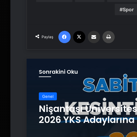
Spor
Facebook
X
Email'den paylaş
Yaz
Paylaş
Sonrakini Oku
Genel
Nişantaşı Üniversite
2026 YKS Adaylarına 
Güvence: Sabit Ücret