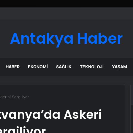
Antakya Haber
HABER
EKONOMI
SAĞLIK
TEKNOLOJI
YAŞAM
lerini Sergiliyor
tvanya’da Askeri
ergiliyor