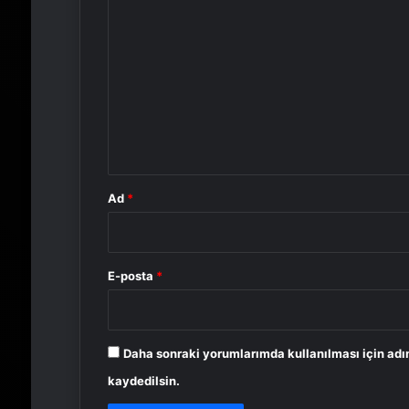
Y
o
r
u
m
*
Ad
*
E-posta
*
Daha sonraki yorumlarımda kullanılması için adı
kaydedilsin.