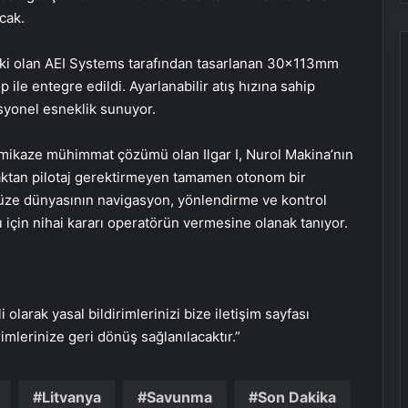
acak.
raki olan AEI Systems tarafından tasarlanan 30x113mm
le entegre edildi. Ayarlanabilir atış hızına sahip
syonel esneklik sunuyor.
 kamikaze mühimmat çözümü olan Ilgar I, Nurol Makina’nın
zaktan pilotaj gerektirmeyen tamamen otonom bir
-füze dünyasının navigasyon, yönlendirme ve kontrol
ı için nihai kararı operatörün vermesine olanak tanıyor.
i olarak yasal bildirimlerinizi bize iletişim sayfası
rimlerinize geri dönüş sağlanılacaktır.”
Litvanya
Savunma
Son Dakika
Nişantaşı Üniversitesi’nden 2026 YKS