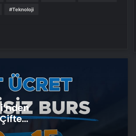
Adaylarına Çifte Güvence: Sabit
Ücret ve Kesintisiz Burs
Teknoloji
Artı Kazan, Endüstriyel Buhar Kazanı
Çözümleriyle Üretim Tesislerine
Verimli Sistemler Sunuyor
Bitkigrow ile Bitki Yetiştiriciliğinde
Doğru Ekipman ve Ürün Seçimi
Petmona : Kedi Maması ve Köpek
Maması İle Tüm Evcil Hayvan
Ürünleri
si’nden
Ankara rent a car
Çifte
Porego ile Kargo Süreçlerinizi Daha
 ve
Kolay Yönetin