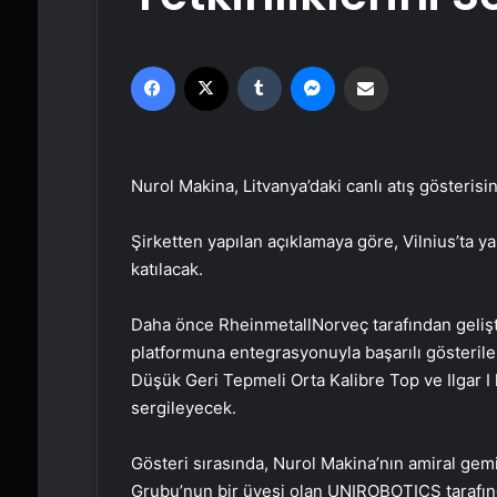
Facebook
X
Tumblr
Messenger
Email'den paylaş
Nurol Makina, Litvanya’daki canlı atış gösterisi
Şirketten yapılan açıklamaya göre, Vilnius’ta y
katılacak.
Daha önce RheinmetallNorveç tarafından gelişt
platformuna entegrasyonuyla başarılı gösteril
Düşük Geri Tepmeli Orta Kalibre Top ve Ilgar I 
sergileyecek.
Gösteri sırasında, Nurol Makina’nın amiral g
Grubu’nun bir üyesi olan UNIROBOTICS tarafın