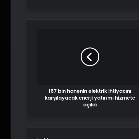
167
bin
hanenin
elektrik
ihtiyacını
karşılayacak
enerji
yatırımı
hizmete
167 bin hanenin elektrik ihtiyacını
açıldı
karşılayacak enerji yatırımı hizmete
açıldı