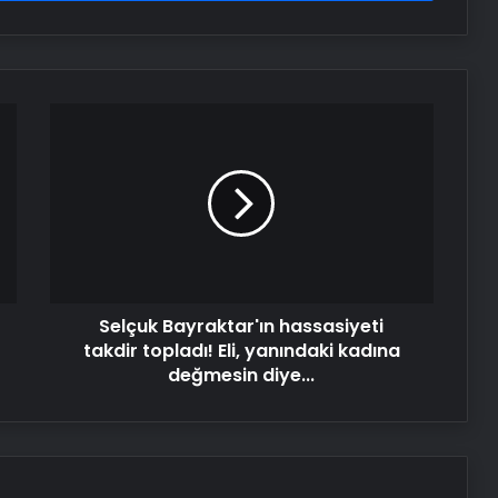
Selçuk
Bayraktar'ın
hassasiyeti
takdir
topladı!
Eli,
yanındaki
kadına
değmesin
Selçuk Bayraktar'ın hassasiyeti
diye...
takdir topladı! Eli, yanındaki kadına
değmesin diye...