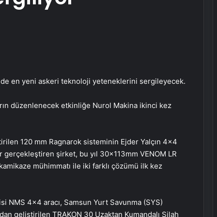
nde en yeni askeri teknoloji yeteneklerini sergileyecek.
arın düzenlenecek etkinliğe Nurol Makina ikinci kez
irilen 120 mm Ragnarok sisteminin Ejder Yalçın 4×4
er gerçekleştiren şirket, bu yıl 30x113mm VENOM LR
kamikaze mühimmatı ile iki farklı çözümü ilk kez
emisi NMS 4×4 aracı, Samsun Yurt Savunma (SYS)
dan geliştirilen TRAKON 30 Uzaktan Kumandalı Silah