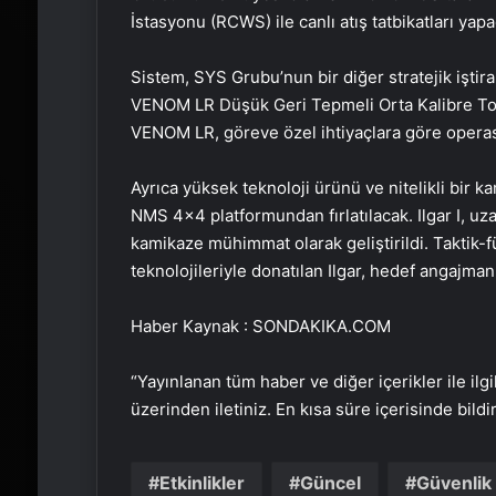
İstasyonu (RCWS) ile canlı atış tatbikatları yap
Sistem, SYS Grubu’nun bir diğer stratejik işti
VENOM LR Düşük Geri Tepmeli Orta Kalibre Top i
VENOM LR, göreve özel ihtiyaçlara göre opera
Ayrıca yüksek teknoloji ürünü ve nitelikli bir
NMS 4×4 platformundan fırlatılacak. Ilgar I, u
kamikaze mühimmat olarak geliştirildi. Taktik
teknolojileriyle donatılan Ilgar, hedef angajman
Haber Kaynak : SONDAKIKA.COM
“Yayınlanan tüm haber ve diğer içerikler ile ilgil
üzerinden iletiniz. En kısa süre içerisinde bildi
Etkinlikler
Güncel
Güvenlik