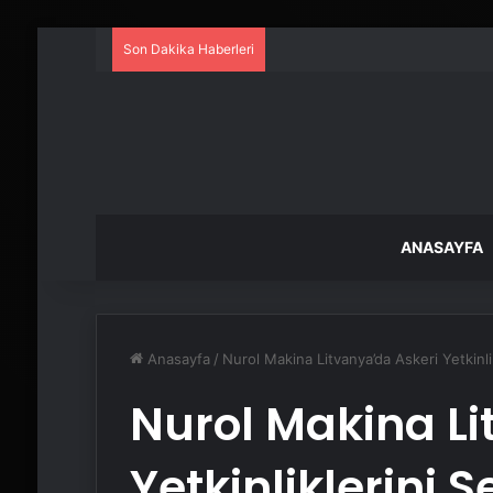
Son Dakika Haberleri
ANASAYFA
Anasayfa
/
Nurol Makina Litvanya’da Askeri Yetkinlik
Nurol Makina Li
Yetkinliklerini S