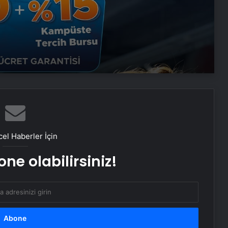
Sevinçler Sağlık: Trusted Hygiene
Product Manufacturer in Turkey
Esat Bey Shop ile Sosyal Medya
Hizmetlerinde Güçlü Panel
Deneyimi
Eşya Depolama Rehberi
el Haberler İçin
Serjoy : Dijital Medya Ajansı, Google
ne olabilirsiniz!
Reklam Ajansı, SEO Ajansı ve Web
Tasarım Ajansı