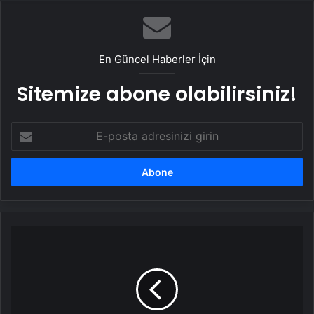
En Güncel Haberler İçin
Sitemize abone olabilirsiniz!
E-
posta
adresinizi
girin
Ürdün
Kralı
II.
Abdullah:
Gazze'de
zorla