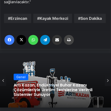
sağlanılacaktır.”
Erzincan
Kayak Merkezi
Son Dakika
Facebook
X
WhatsApp
Telegram
Email'den paylaş
Yaz
Genel
Artı Kazan, Endüstriyel Buhar Kazanı
Çözümleriyle Üretim Tesislerine Verimli
Sistemler Sunuyor