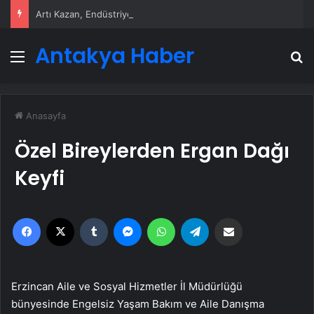
Artı Kazan, Endüstriyel Buhar Kazanı Çözümleriyle Üretim Tesislerine Verimli Sistemler Sunuyor
Antakya Haber
Menü
A
Anasayfa
Özel Bireylerden Ergan Dağı
Keyfi
Facebook
X
Tumblr
Messenger
WhatsApp
Telegram
Email'den paylaş
Erzincan Aile ve Sosyal Hizmetler İl Müdürlüğü
bünyesinde Engelsiz Yaşam Bakım ve Aile Danışma