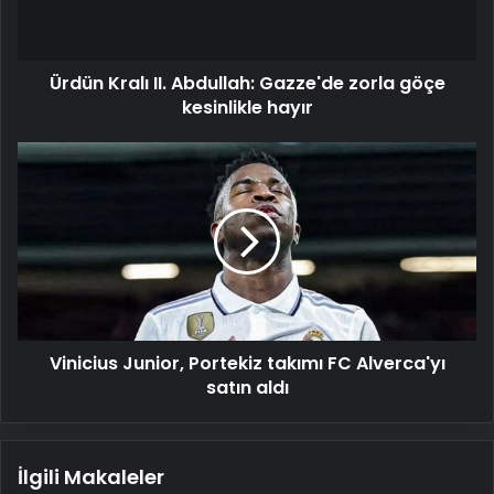
göçe
kesinlikle
hayır
Ürdün Kralı II. Abdullah: Gazze'de zorla göçe
kesinlikle hayır
Vinicius
Junior,
Portekiz
takımı
FC
Alverca'yı
satın
aldı
Vinicius Junior, Portekiz takımı FC Alverca'yı
satın aldı
İlgili Makaleler