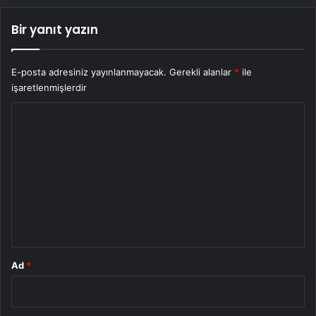
Bir yanıt yazın
E-posta adresiniz yayınlanmayacak.
Gerekli alanlar
*
ile
işaretlenmişlerdir
Y
o
r
u
m
*
Ad
*