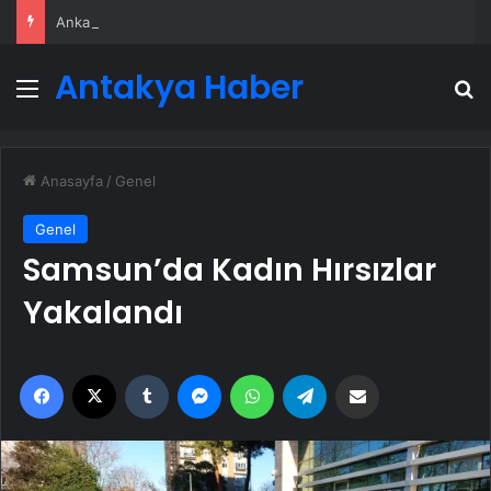
Ankara rent a car
Antakya Haber
Menü
A
Anasayfa
/
Genel
Genel
Samsun’da Kadın Hırsızlar
Yakalandı
Facebook
X
Tumblr
Messenger
WhatsApp
Telegram
Email'den paylaş