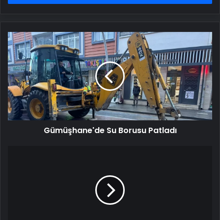
Gümüşhane'de
Su
Borusu
Patladı
Gümüşhane'de Su Borusu Patladı
Kayak
Kazasında
Hayatını
Kaybeden
Rus
Turistin
Cenazesi