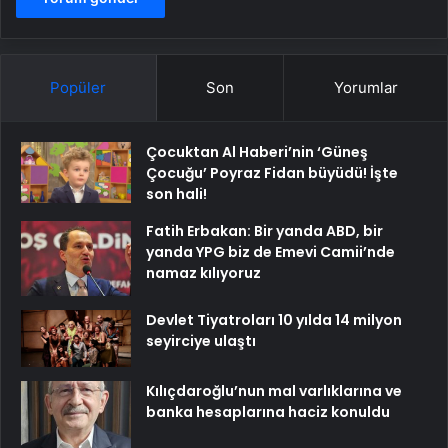
Popüler
Son
Yorumlar
Çocuktan Al Haberi’nin ‘Güneş
Çocuğu’ Poyraz Fidan büyüdü! İşte
son hali!
Fatih Erbakan: Bir yanda ABD, bir
yanda YPG biz de Emevi Camii’nde
namaz kılıyoruz
Devlet Tiyatroları 10 yılda 14 milyon
seyirciye ulaştı
Kılıçdaroğlu’nun mal varlıklarına ve
banka hesaplarına haciz konuldu