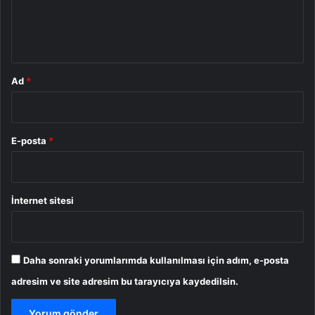
m
*
Ad
*
E-posta
*
İnternet sitesi
Daha sonraki yorumlarımda kullanılması için adım, e-posta
adresim ve site adresim bu tarayıcıya kaydedilsin.