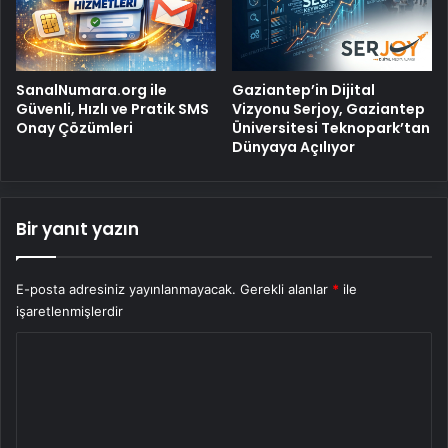
SanalNumara.org ile
Gaziantep’in Dijital
Güvenli, Hızlı ve Pratik SMS
Vizyonu Serjoy, Gaziantep
Onay Çözümleri
Üniversitesi Teknopark’tan
Dünyaya Açılıyor
Bir yanıt yazın
E-posta adresiniz yayınlanmayacak.
Gerekli alanlar
*
ile
işaretlenmişlerdir
Y
o
r
u