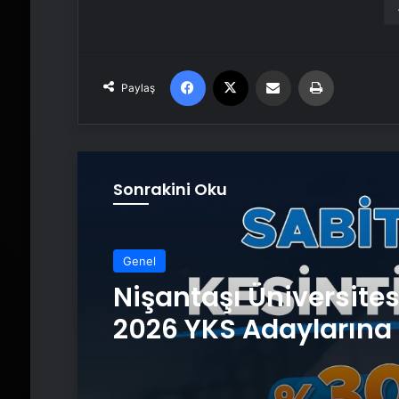
Facebook
X
Email'den paylaş
Yaz
Paylaş
Sonrakini Oku
Genel
Nişantaşı Üniversite
2026 YKS Adaylarına 
Güvence: Sabit Ücret
Kesintisiz Burs