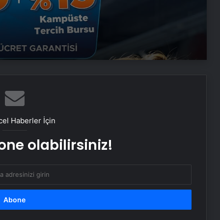
Sevinçler Sağlık: Trusted Hygiene
Product Manufacturer in Turkey
Esat Bey Shop ile Sosyal Medya
Hizmetlerinde Güçlü Panel
Deneyimi
Eşya Depolama Rehberi
el Haberler İçin
Serjoy : Dijital Medya Ajansı, Google
ne olabilirsiniz!
Reklam Ajansı, SEO Ajansı ve Web
Tasarım Ajansı