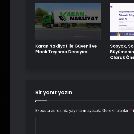
Karan Nakliyat ile Güvenli ve
Sosyox, S
Planlı Taşınma Deneyimi
Büyümenin 
Olarak Öne
Bir yanıt yazın
E-posta adresiniz yayınlanmayacak.
Gerekli alanlar
*
i
Y
o