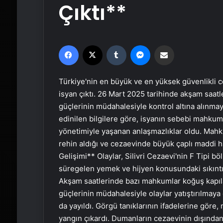
Çıktı**
Facebook
X
Tumblr
Messenger
Email'den paylaş
Türkiye'nin en büyük ve en yüksek güvenlikli ce
isyan çıktı. 26 Mart 2025 tarihinde akşam saatl
güçlerinin müdahalesiyle kontrol altına alınmaya
edinilen bilgilere göre, isyanın sebebi mahkuml
yönetimiyle yaşanan anlaşmazlıklar oldu. Mahku
rehin aldığı ve cezaevinde büyük çaplı maddi ha
Gelişimi** Olaylar, Silivri Cezaevi'nin F Tipi 
süregelen yemek ve hijyen konusundaki sıkıntıl
Akşam saatlerinde bazı mahkumlar koğuş kapılar
güçlerinin müdahalesiyle olaylar yatıştırılmaya
da yayıldı. Görgü tanıklarının ifadelerine göre
yangın çıkardı. Dumanların cezaevinin dışından d