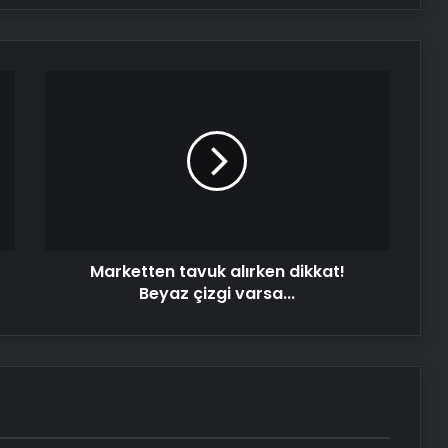
Marketten
tavuk
alırken
dikkat!
Beyaz
çizgi
varsa...
Marketten tavuk alırken dikkat!
Beyaz çizgi varsa...