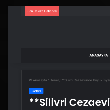
Son Dakika Haberleri
ANASAYFA
Anasayfa
/
Genel
/
**Silivri Cezaevi’nde Büyük İsya
Genel
**Silivri Cezae