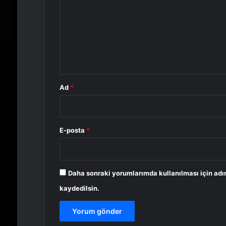
r
u
m
*
Ad
*
E-posta
*
Daha sonraki yorumlarımda kullanılması için adı
kaydedilsin.