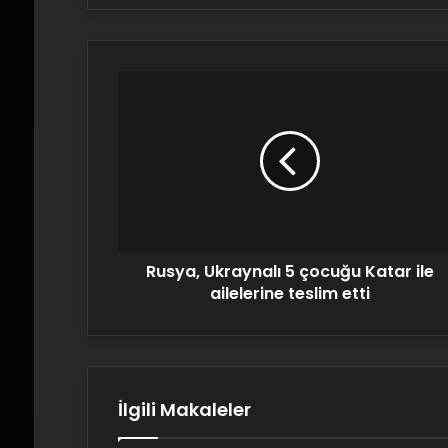
Rusya,
Ukraynalı
5
çocuğu
Katar
ile
ailelerine
teslim
etti
Rusya, Ukraynalı 5 çocuğu Katar ile
ailelerine teslim etti
İlgili Makaleler