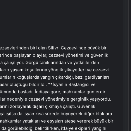
zaevlerinden biri olan Silivri Cezaevi'nde büyük bir
erinde başlayan olaylar, cezaevi yönetimi ve güvenlik
 çalışılıyor. Görgü tanıklarından ve yetkililerden
arın yaşam koşullarına yönelik şikayetleri ve cezaevi
mların koğuşlarda yangın çıkardığı, bazı gardiyanları
sar oluştuğu bildirildi. **İsyanın Başlangıcı ve
bölümünde başladı. İddiaya göre, mahkumlar günlerdir
ar nedeniyle cezaevi yönetimiyle gerginlik yaşıyordu.
ını zorlayarak dışarı çıkmaya çalıştı. Güvenlik
 çalışılsa da isyan kısa sürede büyüyerek diğer bloklara
, mahkumlar yatakları ve eşyaları ateşe vererek büyük bir
a görülebildiği belirtilirken, itfaiye ekipleri yangını