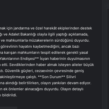
mak için jandarma ve özel harekât ekiplerinden destek
ı ve Adalet Bakanlığı olayla ilgili yaptığı açıklamada,
nı ve mahkumlarla müzakerelerin sürdüğünü duyurdu.
 görevlinin hayatını kaybetmediğini, ancak bazı
yana karışan mahkumların tespit edilerek gerekli yasal
Yakınlarının Endişesi** İsyan haberinin duyulmasının
etti. Sevdiklerinden haber almak isteyen aileler büyük
ıştı. Güvenlik güçleri, cezaevinin çevresinde geniş
akinleştirmeye çalıştı. **Son Durum** Silivri
a alındığı belirtilirken, olayın yankıları devam ediyor.
n ek önlemler alınacağını duyurdu. Olayın detaylı
bildirildi.
Nişantaşı Üniversitesi’nden 2026 YKS
Adaylarına Çifte Güvence: Sabit