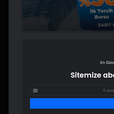
En Günc
Sitemize abo
E-
posta
adresinizi
girin