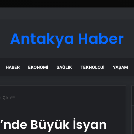
Antakya Haber
HABER
EKONOMI
SAĞLIK
TEKNOLOJI
YAŞAM
n Çıktı**
vi’nde Büyük İsyan