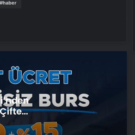
Ücret ve Kesintisiz Burs
haber
Artı Kazan, Endüstriyel Buhar Kazanı
Çözümleriyle Üretim Tesislerine
Verimli Sistemler Sunuyor
Bitkigrow ile Bitki Yetiştiriciliğinde
Doğru Ekipman ve Ürün Seçimi
Petmona : Kedi Maması ve Köpek
Maması İle Tüm Evcil Hayvan
Ürünleri
si’nden
Ankara rent a car
Çifte
Porego ile Kargo Süreçlerinizi Daha
 ve
Kolay Yönetin