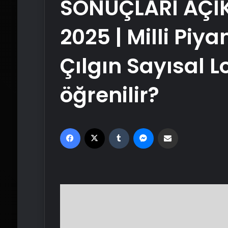
SONUÇLARI AÇIK
2025 | Milli Piya
Çılgın Sayısal L
öğrenilir?
Facebook
X
Tumblr
Messenger
Email'den paylaş