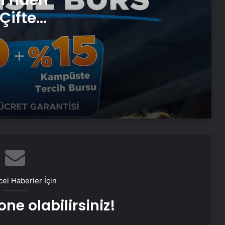
Çifte
Porego ile Kargo Süreçlerinizi Daha
 ve
Kolay Yönetin
Sevinçler Sağlık: Trusted Hygiene
Product Manufacturer in Turkey
Esat Bey Shop ile Sosyal Medya
Hizmetlerinde Güçlü Panel
Deneyimi
Eşya Depolama Rehberi
el Haberler İçin
Serjoy : Dijital Medya Ajansı, Google
ne olabilirsiniz!
Reklam Ajansı, SEO Ajansı ve Web
Tasarım Ajansı