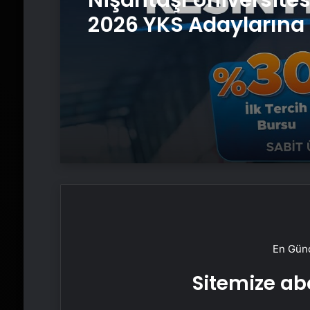
2026 YKS Adaylarına 
Güvence: Sabit Ücret
Kesintisiz Burs
En Günc
Sitemize abo