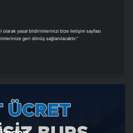
Nişantaşı Üniversitesi’nden 2026 YKS
Adaylarına Çifte Güvence: Sabit
i olarak yasal bildirimlerinizi bize iletişim sayfası
Ücret ve Kesintisiz Burs
rimlerinize geri dönüş sağlanılacaktır.”
Artı Kazan, Endüstriyel Buhar Kazanı
Çözümleriyle Üretim Tesislerine
Verimli Sistemler Sunuyor
Bitkigrow ile Bitki Yetiştiriciliğinde
Doğru Ekipman ve Ürün Seçimi
Petmona : Kedi Maması ve Köpek
Maması İle Tüm Evcil Hayvan
Ürünleri
si’nden
Ankara rent a car