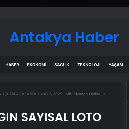
Antakya Haber
HABER
EKONOMI
SAĞLIK
TEKNOLOJI
YAŞAM
LARI AÇIKLANDI 3 MAYIS 2025 | Milli Piyango Online ile
GIN SAYISAL LOTO