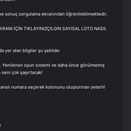
line sonuç sorgulama ekranından öğrenilebilmektedir.
ANI İÇİN TIKLAYINIZÇILGIN SAYISAL LOTO NASIL
da yer alan bilgiler şu şekilde:
r. Yenilenen oyun sistemi ve daha önce görülmemiş
o seni çok şaşırtacak!
 şanslı numara seçerek kolonunu oluşturman yeterli!
ı