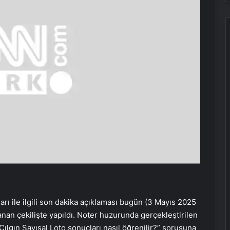
arı ile ilgili son dakika açıklaması bugün (3 Mayıs 2025
anan çekilişte yapıldı. Noter huzurunda gerçekleştirilen
Çılgın Sayısal Loto sonuçları nasıl öğrenilir?” sorusuna