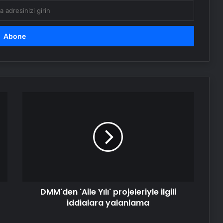
DMM'den
'Aile
Yılı'
projeleriyle
ilgili
iddialara
yalanlama
DMM'den 'Aile Yılı' projeleriyle ilgili
iddialara yalanlama