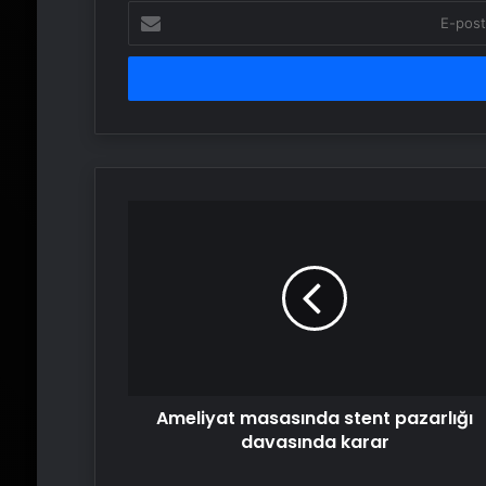
E-
posta
adresinizi
girin
Ameliyat
masasında
stent
pazarlığı
davasında
karar
Ameliyat masasında stent pazarlığı
davasında karar