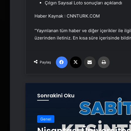
Çılgın Sayısal Loto sonuçları açıklandı
Haber Kaynak : CNNTURK.COM
“Yayınlanan tüm haber ve diğer içerikler ile ilgil
üzerinden iletiniz. En kısa süre içerisinde bildi
Facebook
X
Email'den paylaş
Yaz
Paylaş
Sonrakini Oku
Genel
Nişantaşı Üniversite