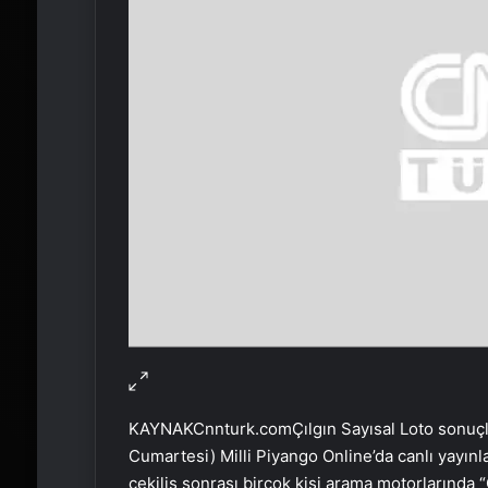
KAYNAK
Cnnturk.com
Çılgın Sayısal Loto sonuçl
Cumartesi) Milli Piyango Online’da canlı yayınl
çekiliş sonrası birçok kişi arama motorlarında “