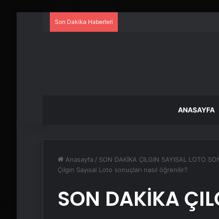
Son Dakika Haberleri
ANASAYFA
Anasayfa
/
SON DAKİKA ÇILGIN SAYISAL LOTO SONUÇ
Çılgın Sayısal Loto sonuçları nasıl öğrenilir?
SON DAKİKA ÇIL