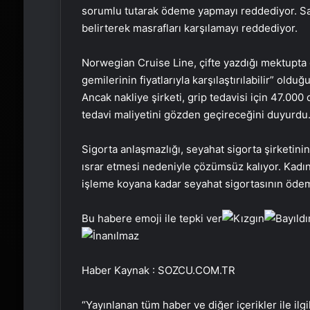
sorumlu tutarak ödeme yapmayı reddediyor. Sağl
belirterek masrafları karşılamayı reddediyor.
Norwegian Cruise Line, çifte yazdığı mektupta g
gemilerinin fiyatlarıyla karşılaştırılabilir” oldu
Ancak nakliye şirketi, grip tedavisi için 47.00
tedavi maliyetini gözden geçireceğini duyurdu
Sigorta anlaşmazlığı, seyahat sigorta şirketin
ısrar etmesi nedeniyle çözümsüz kalıyor. Kadın,
işleme koyana kadar seyahat sigortasının öde
Bu habere emoji ile tepki ver
Haber Kaynak : SOZCU.COM.TR
“Yayınlanan tüm haber ve diğer içerikler ile ilgil