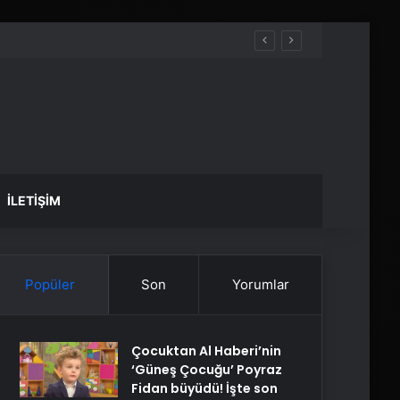
İLETIŞIM
Popüler
Son
Yorumlar
Çocuktan Al Haberi’nin
‘Güneş Çocuğu’ Poyraz
Fidan büyüdü! İşte son