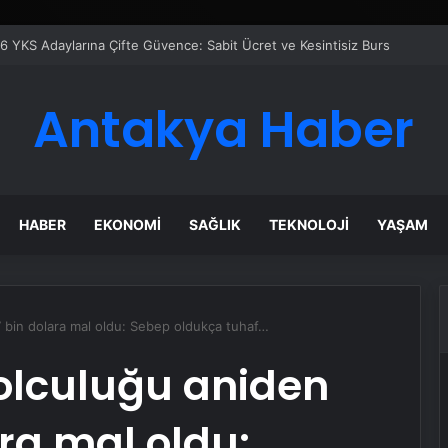
azanı Çözümleriyle Üretim Tesislerine Verimli Sistemler Sunuyor
Antakya Haber
HABER
EKONOMI
SAĞLIK
TEKNOLOJI
YAŞAM
7 bin dolara mal oldu: Sebep oldukça tuhaf…
olculuğu aniden
ara mal oldu: