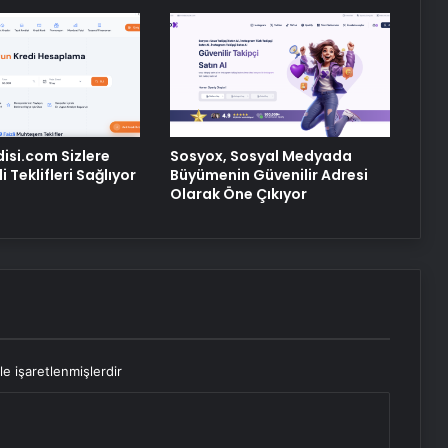
Maması İle Tüm Evcil Hayvan
Ürünleri
Ankara rent a car
disi.com Sizlere
Sosyox, Sosyal Medyada
 Teklifleri Sağlıyor
Büyümenin Güvenilir Adresi
Olarak Öne Çıkıyor
le işaretlenmişlerdir