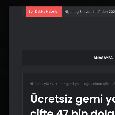
Son Dakika Haberleri
Artı Kazan, Endüstriyel Buhar K
ANASAYFA
Anasayfa
/
Ücretsiz gemi yolculuğu aniden çifte 4
Ücretsiz gemi y
çifte 47 bin dol