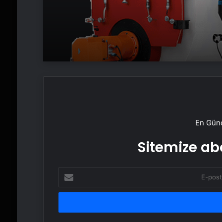
En Günc
Sitemize abo
E-
posta
adresinizi
girin