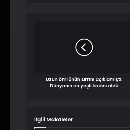
Uzun
ömrünün
sırrını
açıklamıştı:
Dünyanın
en
yaşlı
kadını
öldü
Uzun ömrünün sırrını açıklamıştı:
Dünyanın en yaşlı kadını öldü
İlgili Makaleler