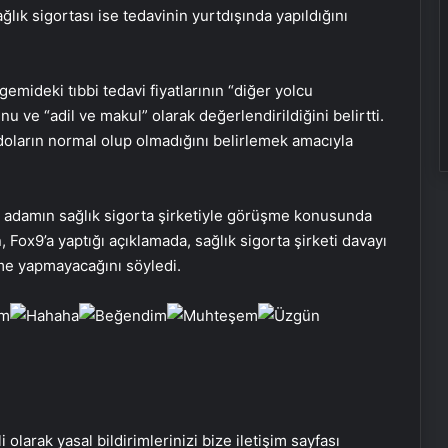
ık sigortası ise tedavinin yurtdışında yapıldığını
emideki tıbbi tedavi fiyatlarının “diğer yolcu
ğunu ve “adil ve makul” olarak değerlendirildiğini belirtti.
0 doların normal olup olmadığını belirlemek amacıyla
.
Porego ile Kargo Süreçlerinizi Daha
in adamın sağlık sigorta şirketiyle görüşme konusunda
Kolay Yönetin
 Fox9’a yaptığı açıklamada, sağlık sigorta şirketi davayı
me yapmayacağını söyledi.
Sevinçler Sağlık: Trusted Hygiene
Product Manufacturer in Turkey
Esat Bey Shop ile Sosyal Medya
Hizmetlerinde Güçlü Panel
Deneyimi
i olarak yasal bildirimlerinizi bize iletişim sayfası