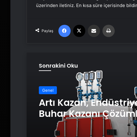
üzerinden iletiniz. En kısa süre içerisinde bildi
Facebook
X
Email'den paylaş
Yaz
Paylaş
Sonrakini Oku
Genel
Artı Kazan, Endüstriy
Buhar Kazanı Çözüml
Üretim Tesislerine Ve
Sistemler Sunuyor