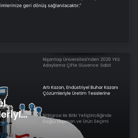
rimlerinize geri dönüş sağlanılacaktır.”
Eşya Depolama Rehberi
Serjoy : Dijital Medya Ajansı, Google
Reklam Ajansı, SEO Ajansı ve Web
Tasarım Ajansı
Nişantaşı Üniversitesi’nden 2026 YKS
Adaylarına Çifte Güvence: Sabit
Ücret ve Kesintisiz Burs
Artı Kazan, Endüstriyel Buhar Kazanı
Çözümleriyle Üretim Tesislerine
Verimli Sistemler Sunuyor
el
eriyle
Bitkigrow ile Bitki Yetiştiriciliğinde
Doğru Ekipman ve Ürün Seçimi
rimli