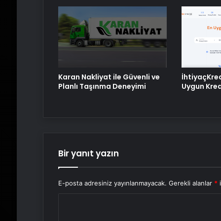
Karan Nakliyat ile Güvenli ve
İhtiyaçKre
Planlı Taşınma Deneyimi
Uygun Kredi
Bir yanıt yazın
E-posta adresiniz yayınlanmayacak.
Gerekli alanlar
*
i
Y
o