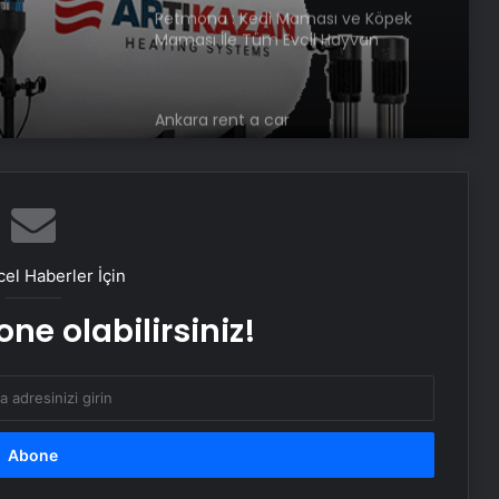
Petmona : Kedi Maması ve Köpek
Maması İle Tüm Evcil Hayvan
Ürünleri
Ankara rent a car
Porego ile Kargo Süreçlerinizi Daha
Kolay Yönetin
el Haberler İçin
Sevinçler Sağlık: Trusted Hygiene
ne olabilirsiniz!
Product Manufacturer in Turkey
Esat Bey Shop ile Sosyal Medya
Hizmetlerinde Güçlü Panel
Deneyimi