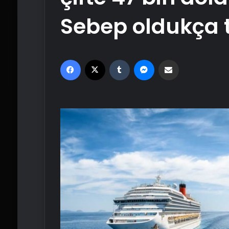
Sebep oldukça 
Facebook
X
Tumblr
Messenger
Email'den paylaş