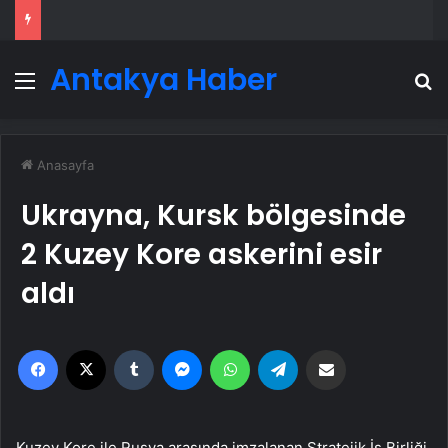
Antakya Haber
Menü
A
Anasayfa
Ukrayna, Kursk bölgesinde
2 Kuzey Kore askerini esir
aldı
Facebook
X
Tumblr
Messenger
WhatsApp
Telegram
Email'den paylaş
Kuzey Kore ile Rusya arasında imzalanan Stratejik İş Birliği