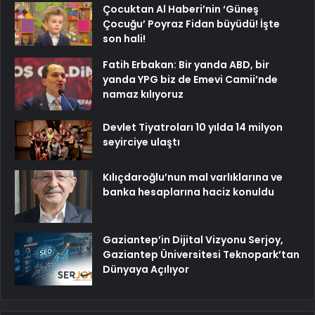
Çocuktan Al Haberi’nin ‘Güneş
Çocuğu’ Poyraz Fidan büyüdü! İşte
son hali!
Fatih Erbakan: Bir yanda ABD, bir
yanda YPG biz de Emevi Camii’nde
namaz kılıyoruz
Devlet Tiyatroları 10 yılda 14 milyon
seyirciye ulaştı
Kılıçdaroğlu’nun mal varlıklarına ve
banka hesaplarına haciz konuldu
Gaziantep’in Dijital Vizyonu Serjoy,
Gaziantep Üniversitesi Teknopark’tan
Dünyaya Açılıyor