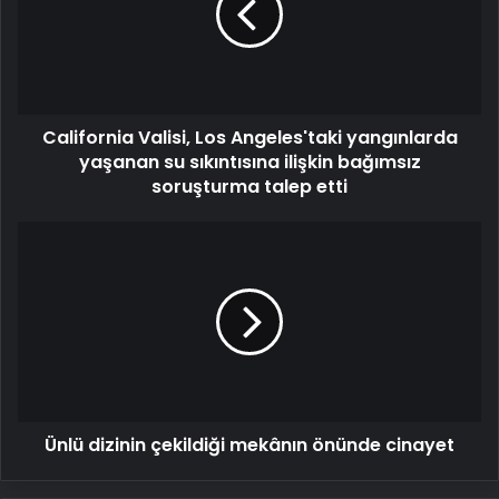
yangınlarda
yaşanan
su
sıkıntısına
ilişkin
California Valisi, Los Angeles'taki yangınlarda
bağımsız
soruşturma
yaşanan su sıkıntısına ilişkin bağımsız
talep
soruşturma talep etti
etti
Ünlü
dizinin
çekildiği
mekânın
önünde
cinayet
Ünlü dizinin çekildiği mekânın önünde cinayet