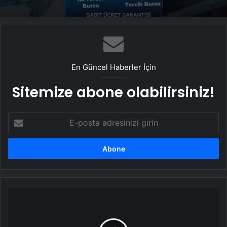
En Güncel Haberler İçin
Sitemize abone olabilirsiniz!
E-
posta
adresinizi
girin
California
Valisi,
Los
Angeles'taki