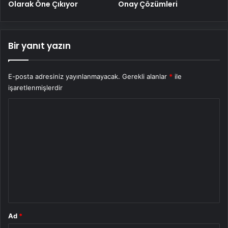
Olarak Öne Çıkıyor
Onay Çözümleri
Bir yanıt yazın
E-posta adresiniz yayınlanmayacak.
Gerekli alanlar
*
ile
işaretlenmişlerdir
Y
o
r
u
m
*
Ad
*