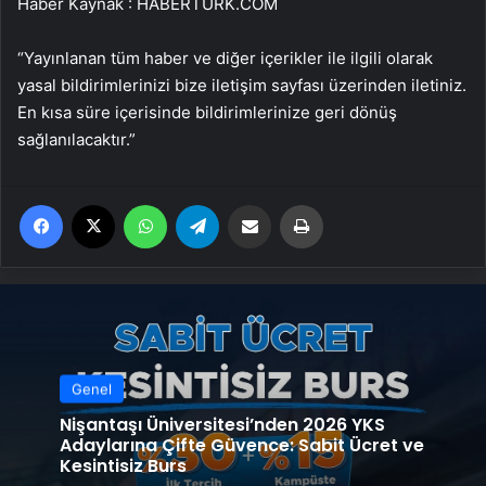
Haber Kaynak : HABERTURK.COM
“Yayınlanan tüm haber ve diğer içerikler ile ilgili olarak
yasal bildirimlerinizi bize iletişim sayfası üzerinden iletiniz.
En kısa süre içerisinde bildirimlerinize geri dönüş
sağlanılacaktır.”
Facebook
X
WhatsApp
Telegram
Email'den paylaş
Yaz
Genel
Nişantaşı Üniversitesi’nden 2026 YKS
Adaylarına Çifte Güvence: Sabit Ücret ve
Kesintisiz Burs