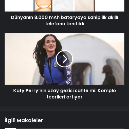
telefonu
tanıtıldı
Dünyanın 8.000 mAh bataryaya sahip ilk akıllı
telefonu tanıtıldı
Katy
Perry'nin
uzay
gezisi
sahte
mi:
Komplo
teorileri
artıyor
Katy Perry'nin uzay gezisi sahte mi: Komplo
teorileri artıyor
İlgili Makaleler