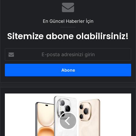
En Güncel Haberler İçin
Sitemize abone olabilirsiniz!
E-
posta
adresinizi
girin
Dünyanın
8.000
mAh
bataryaya
sahip
ilk
akıllı