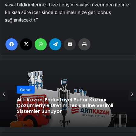
yasal bildirimlerinizi bize iletişim sayfası üzerinden iletiniz.
En kısa süre içerisinde bildirimlerinize geri dönüş
sağlanılacaktır.”
Facebook
X
WhatsApp
Telegram
Email'den paylaş
Yaz
Genel
Artı Kazan, Endüstriyel Buhar Kazanı
Çözümleriyle Üretim Tesislerine Verimli
Sistemler Sunuyor