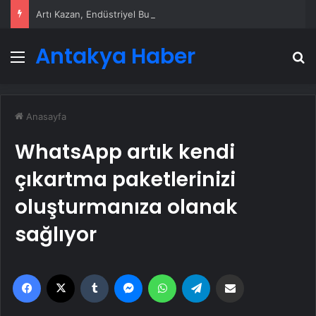
Artı Kazan, Endüstriyel Buhar Kazanı Çözümleriyle Üretim Tesislerine Verimli Sistemler Sunuyor
Antakya Haber
Menü
A
Anasayfa
WhatsApp artık kendi
çıkartma paketlerinizi
oluşturmanıza olanak
sağlıyor
Facebook
X
Tumblr
Messenger
WhatsApp
Telegram
Email'den paylaş