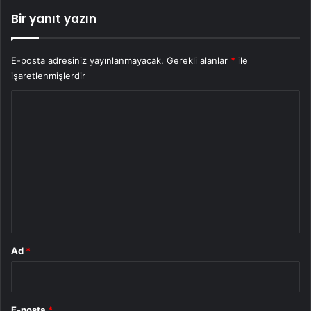
Bir yanıt yazın
E-posta adresiniz yayınlanmayacak.
Gerekli alanlar
*
ile
işaretlenmişlerdir
Y
o
r
u
m
*
Ad
*
E-posta
*