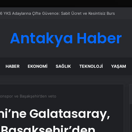
azanı Çözümleriyle Üretim Tesislerine Verimli Sistemler Sunuyor
Antakya Haber
HABER
EKONOMI
SAĞLIK
TEKNOLOJI
YAŞAM
zonspor ve Başakşehir’den veto
i’ne Galatasaray,
 Başakşehir’den