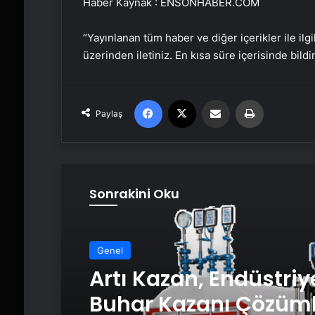
Haber Kaynak : ENSONHABER.COM
“Yayınlanan tüm haber ve diğer içerikler ile ilgil
üzerinden iletiniz. En kısa süre içerisinde bildi
Facebook
X
Email'den paylaş
Yaz
Paylaş
Sonrakini Oku
Genel
Artı Kazan, Endüstriy
Buhar Kazanı Çözüml