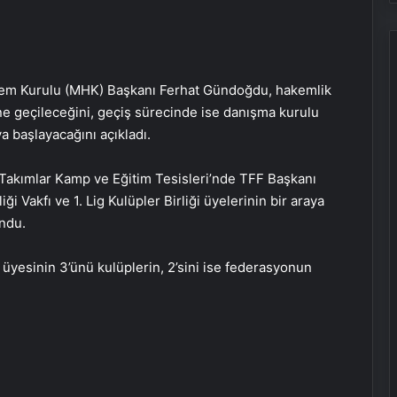
em Kurulu (MHK) Başkanı Ferhat Gündoğdu, hakemlik
e geçileceğini, geçiş sürecinde ise danışma kurulu
 başlayacağını açıkladı.
Takımlar Kamp ve Eğitim Tesisleri’nde TFF Başkanı
i Vakfı ve 1. Lig Kulüpler Birliği üyelerinin bir araya
undu.
Porego ile Kargo Süreçlerinizi Daha
Kolay Yönetin
yesinin 3’ünü kulüplerin, 2’sini ise federasyonun
Sevinçler Sağlık: Trusted Hygiene
Product Manufacturer in Turkey