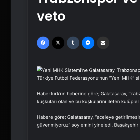
veto
Facebook
X
Tumblr
Messenger
Email'den paylaş
Türkiye Futbol Federasyonu’nun “Yeni MHK” sis
Habertürk’ün haberine göre; Galatasaray, Tra
kuşkuları olan ve bu kuşkularını ileten kulüpler 
Habere göre; Galatasaray, “aceleye getirilme
güvenmiyoruz” söylemini yineledi. Başakşehir 