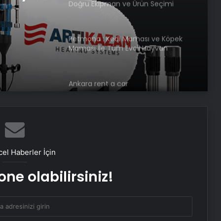
Doğru Ekipman ve Ürün Seçimi
rimli
Petmona : Kedi Maması ve Köpek
Maması İle Tüm Evcil Hayvan
Ürünleri
Ankara rent a car
Porego ile Kargo Süreçlerinizi Daha
Kolay Yönetin
el Haberler İçin
Sevinçler Sağlık: Trusted Hygiene
ne olabilirsiniz!
Product Manufacturer in Turkey
Esat Bey Shop ile Sosyal Medya
Hizmetlerinde Güçlü Panel