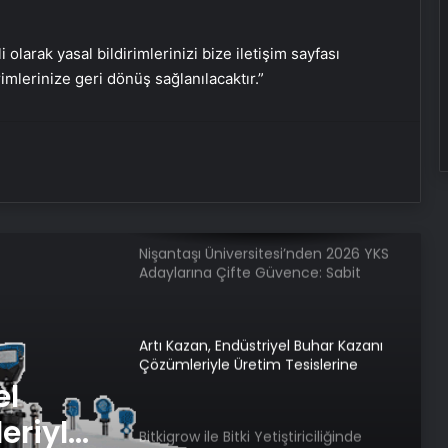
Esat Bey Shop ile Sosyal Medya
Hizmetlerinde Güçlü Panel
Deneyimi
i olarak yasal bildirimlerinizi bize iletişim sayfası
rimlerinize geri dönüş sağlanılacaktır.”
Eşya Depolama Rehberi
Serjoy : Dijital Medya Ajansı, Google
Reklam Ajansı, SEO Ajansı ve Web
Tasarım Ajansı
Nişantaşı Üniversitesi’nden 2026 YKS
Adaylarına Çifte Güvence: Sabit
Ücret ve Kesintisiz Burs
Artı Kazan, Endüstriyel Buhar Kazanı
Çözümleriyle Üretim Tesislerine
Verimli Sistemler Sunuyor
el
eriyle
Bitkigrow ile Bitki Yetiştiriciliğinde