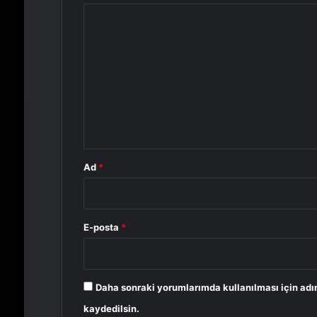
Y
o
r
u
m
*
Ad
*
E-posta
*
Daha sonraki yorumlarımda kullanılması için adı
kaydedilsin.