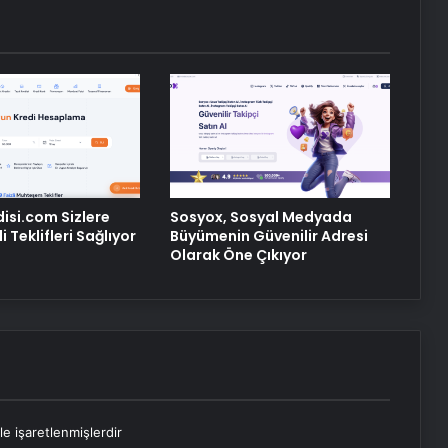
Petmona : Kedi Maması ve Köpek
Maması İle Tüm Evcil Hayvan
Ürünleri
Ankara rent a car
disi.com Sizlere
Sosyox, Sosyal Medyada
 Teklifleri Sağlıyor
Büyümenin Güvenilir Adresi
Olarak Öne Çıkıyor
le işaretlenmişlerdir