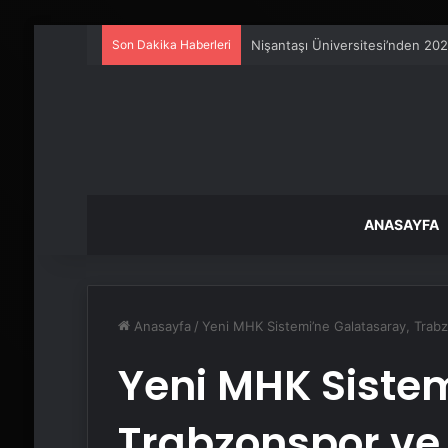
Son Dakika Haberleri
Artı Kazan, Endüstriyel Buhar K
ANASAYFA
Anasayfa
/
Yeni MHK Sistemi’ne Galatasaray, Trab
Yeni MHK Sistem
Trabzonspor ve