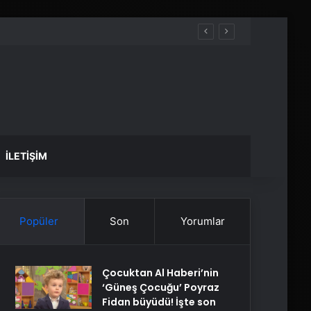
İLETIŞIM
Popüler
Son
Yorumlar
Çocuktan Al Haberi’nin
‘Güneş Çocuğu’ Poyraz
Fidan büyüdü! İşte son