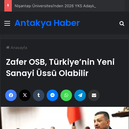
Nişantaşı Üniversitesi’nden 2026 YKS Adaylarına Çifte Güvence: Sabit Ücret ve Kesintisiz Burs
Antakya Haber
Menü
A
Anasayfa
Zafer OSB, Türkiye’nin Yeni
Sanayi Üssü Olabilir
Facebook
X
Tumblr
Messenger
WhatsApp
Telegram
Email'den paylaş