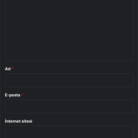
Y
o
r
u
m
*
Ad
*
E-posta
*
İnternet sitesi