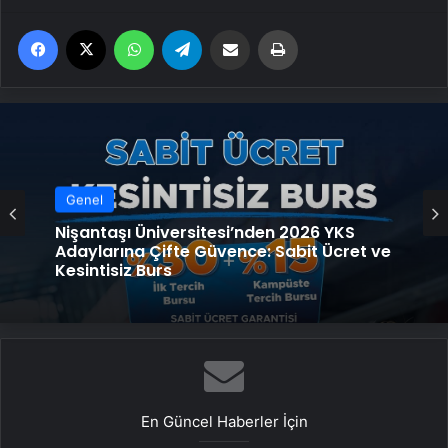
Facebook
X
WhatsApp
Telegram
Email'den paylaş
Yaz
Genel
Nişantaşı Üniversitesi’nden 2026 YKS
Adaylarına Çifte Güvence: Sabit Ücret ve
Kesintisiz Burs
En Güncel Haberler İçin