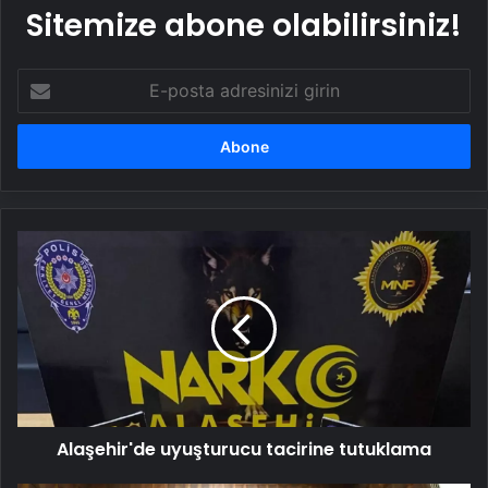
Sitemize abone olabilirsiniz!
E-
posta
adresinizi
girin
Alaşehir'de
uyuşturucu
tacirine
tutuklama
Alaşehir'de uyuşturucu tacirine tutuklama