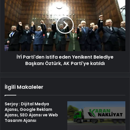
İYİ
Parti'den
istifa
eden
Yenikent
Belediye
Başkanı
Öztürk,
AK
İYİ Parti'den istifa eden Yenikent Belediye
Parti'ye
katıldı
Başkanı Öztürk, AK Parti'ye katıldı
İlgili Makaleler
Serjoy : Dijital Medya
Ajansı, Google Reklam
Ajansı, SEO Ajansı ve Web
Tasarım Ajansı