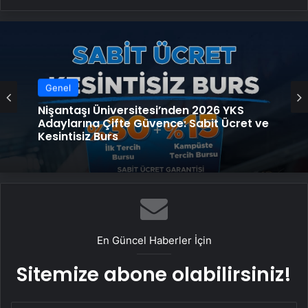
Genel
Nişantaşı Üniversitesi’nden 2026 YKS
Adaylarına Çifte Güvence: Sabit Ücret ve
Kesintisiz Burs
En Güncel Haberler İçin
Sitemize abone olabilirsiniz!
E-