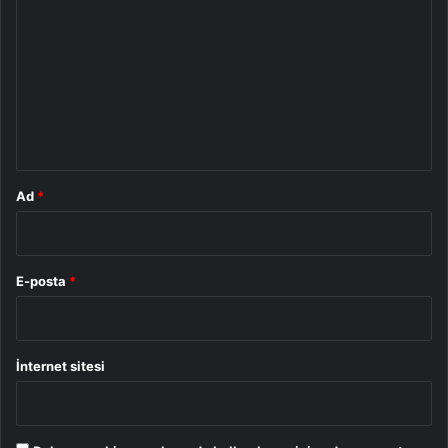
o
r
u
m
*
Ad
*
E-posta
*
İnternet sitesi