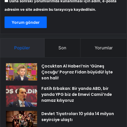
Daha sonraki yorumlarımda kullanılması için adım, e-posta
adresim ve site adresim bu tarayıcıya kaydedilsin.
Popüler
Son
Yorumlar
Çocuktan Al Haberi’nin ‘Güneş
Çocuğu’ Poyraz Fidan büyüdü! İşte
son hali!
Fatih Erbakan: Bir yanda ABD, bir
yanda YPG biz de Emevi Camii’nde
namaz kılıyoruz
Devlet Tiyatroları 10 yılda 14 milyon
seyirciye ulaştı