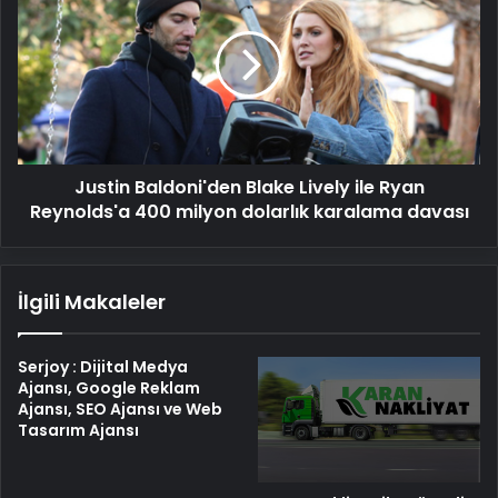
Blake
Lively
ile
Ryan
Reynolds'a
400
milyon
Justin Baldoni'den Blake Lively ile Ryan
dolarlık
karalama
Reynolds'a 400 milyon dolarlık karalama davası
davası
İlgili Makaleler
Serjoy : Dijital Medya
Ajansı, Google Reklam
Ajansı, SEO Ajansı ve Web
Tasarım Ajansı