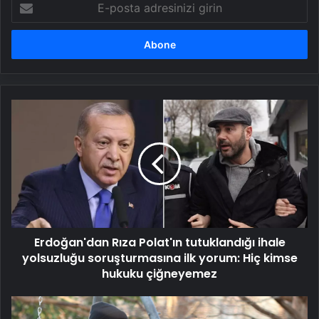
posta
adresinizi
girin
Erdoğan'dan
Rıza
Polat'ın
tutuklandığı
ihale
yolsuzluğu
soruşturmasına
ilk
yorum:
Erdoğan'dan Rıza Polat'ın tutuklandığı ihale
Hiç
kimse
yolsuzluğu soruşturmasına ilk yorum: Hiç kimse
hukuku
hukuku çiğneyemez
çiğneyemez
Justin
Baldoni'den