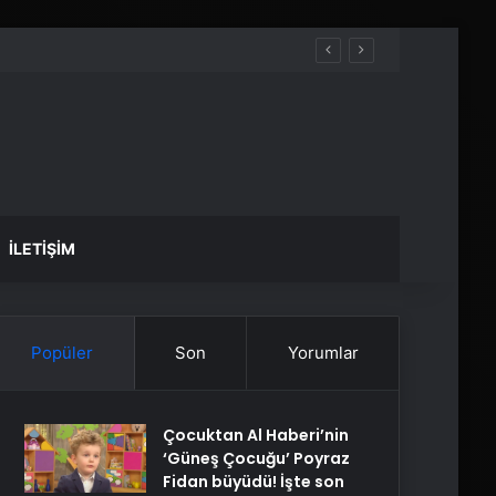
İLETIŞIM
Popüler
Son
Yorumlar
Çocuktan Al Haberi’nin
‘Güneş Çocuğu’ Poyraz
Fidan büyüdü! İşte son