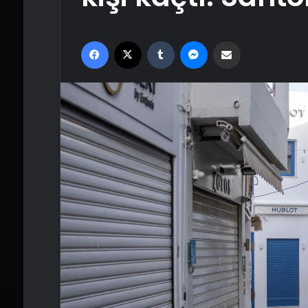
Facebook
X
Tumblr
Messenger
Email'den paylaş