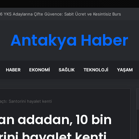
azanı Çözümleriyle Üretim Tesislerine Verimli Sistemler Sunuyor
Antakya Haber
HABER
EKONOMI
SAĞLIK
TEKNOLOJI
YAŞAM
çtı: Santorini hayalet kenti
lan adadan, 10 bin
rini hayalet kenti