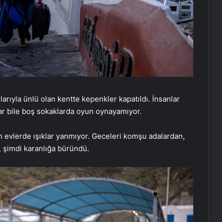
larıyla ünlü olan kentte kepenkler kapatıldı. İnsanlar
lar bile boş sokaklarda oyun oynayamıyor.
ken evlerde ışıklar yanmıyor. Geceleri komşu adalardan,
i, şimdi karanlığa büründü.