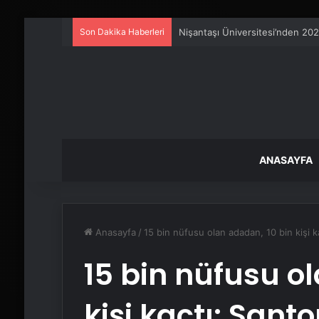
Son Dakika Haberleri
Artı Kazan, Endüstriyel Buhar K
ANASAYFA
Anasayfa
/
15 bin nüfusu olan adadan, 10 bin kişi ka
15 bin nüfusu o
kişi kaçtı: Santo