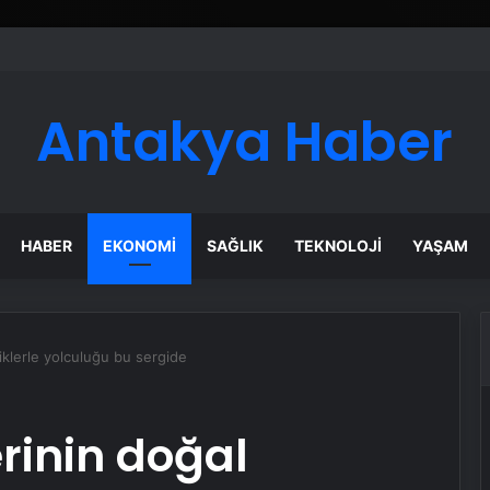
Antakya Haber
HABER
EKONOMI
SAĞLIK
TEKNOLOJI
YAŞAM
liklerle yolculuğu bu sergide
rinin doğal