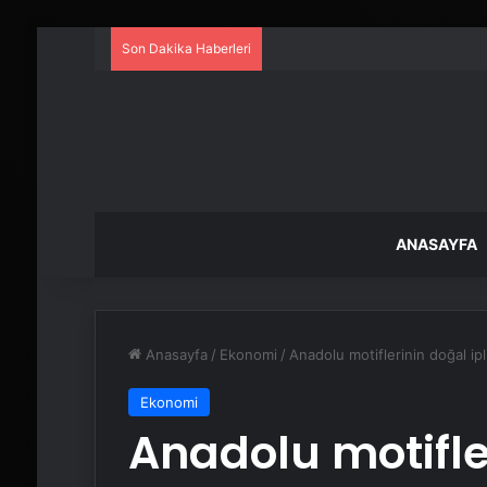
Son Dakika Haberleri
ANASAYFA
Anasayfa
/
Ekonomi
/
Anadolu motiflerinin doğal ip
Ekonomi
Anadolu motifle