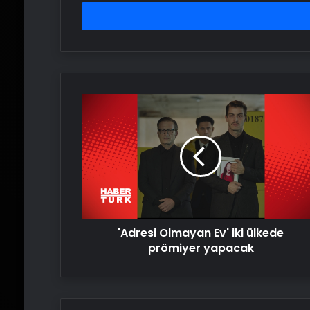
adresinizi
girin
'Adresi
Olmayan
Ev'
iki
ülkede
prömiyer
yapacak
'Adresi Olmayan Ev' iki ülkede
prömiyer yapacak