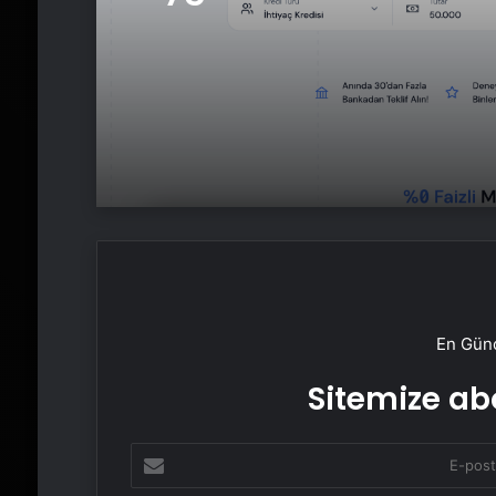
Sağlıyor
En Günc
Sitemize abo
E-
posta