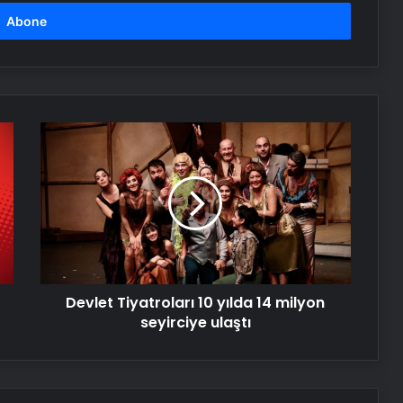
Devlet
Tiyatroları
10
yılda
14
milyon
seyirciye
ulaştı
Devlet Tiyatroları 10 yılda 14 milyon
seyirciye ulaştı