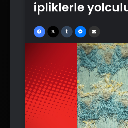
ipliklerle yolcu
Facebook
X
Tumblr
Messenger
Email'den paylaş