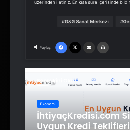
üzerinden iletiniz. En kısa süre içerisinde bildi
G&G Sanat Merkezi
Geç
Facebook
X
Email'den paylaş
Yaz
Paylaş
Sonrakini Oku
Ekonomi
İhtiyaçKredisi.com Si
Uygun Kredi Teklifleri