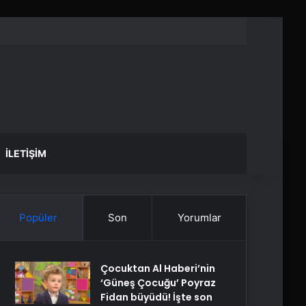
İLETIŞIM
Popüler
Son
Yorumlar
Çocuktan Al Haberi’nin
‘Güneş Çocuğu’ Poyraz
Fidan büyüdü! İşte son