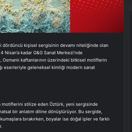
i dördüncü kişisel sergisinin devamı niteliğinde olan
. 14 Nisan’a kadar G&G Sanat Merkezi’nde
 Osmanlı kaftanlarının üzerindeki bitkisel motiflerin
ı eserleriyle geleneksel kimliği modern sanat
m motiflerini stilize eden Öztürk, yeni sergisinde
natsal bir anlatım diline dönüştürüyor. Bu sergide,
 kumaşlara bırakırken, boyalar ise doğal ipler ve farklı
r.