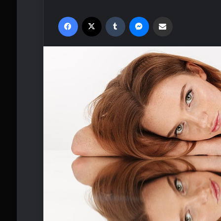
Facebook
X
Tumblr
Messenger
Email'den paylaş