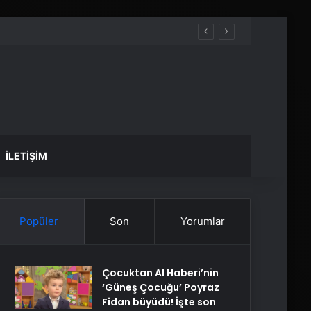
İLETIŞIM
Popüler
Son
Yorumlar
Çocuktan Al Haberi’nin
‘Güneş Çocuğu’ Poyraz
Fidan büyüdü! İşte son