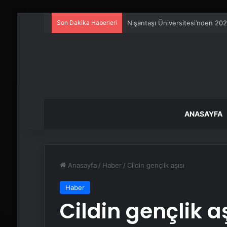
Son Dakika Haberleri
Artı Kazan, Endüstriyel Buhar K
ANASAYFA
Anasayfa
/
Haber
/
Cildin gençlik aşısı
Haber
Cildin gençlik aş