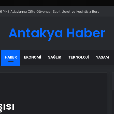
azanı Çözümleriyle Üretim Tesislerine Verimli Sistemler Sunuyor
Antakya Haber
HABER
EKONOMI
SAĞLIK
TEKNOLOJI
YAŞAM
ısı