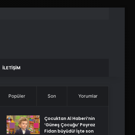
İLETIŞIM
Popüler
Son
Yorumlar
Çocuktan Al Haberi’nin
‘Güneş Çocuğu’ Poyraz
Fidan büyüdü! İşte son