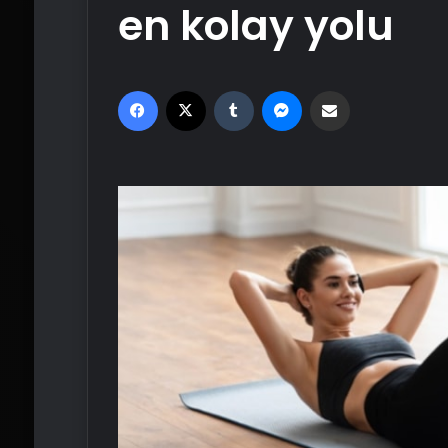
en kolay yolu
Facebook
X
Tumblr
Messenger
Email'den paylaş