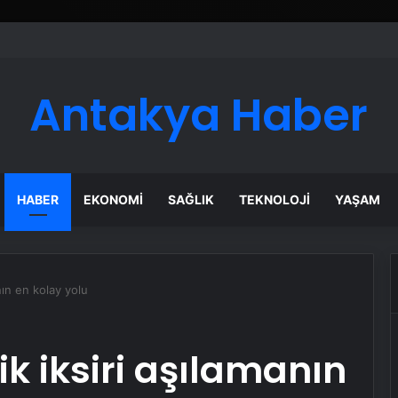
Antakya Haber
HABER
EKONOMI
SAĞLIK
TEKNOLOJI
YAŞAM
nın en kolay yolu
k iksiri aşılamanın