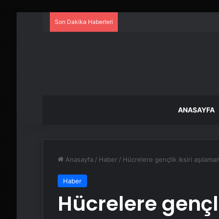
Son Dakika Haberleri
ANASAYFA
Anasayfa
/
Haber
/
Hücrelere gençlik iksiri aşılama
Haber
Hücrelere gençli