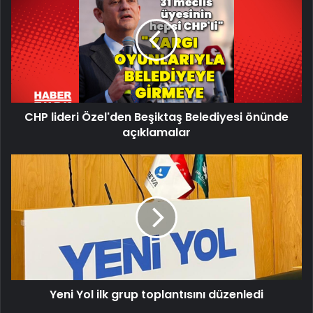
Özel'den
Beşiktaş
Belediyesi
önünde
açıklamalar
CHP lideri Özel'den Beşiktaş Belediyesi önünde
açıklamalar
Yeni
Yol
ilk
grup
toplantısını
düzenledi
Yeni Yol ilk grup toplantısını düzenledi