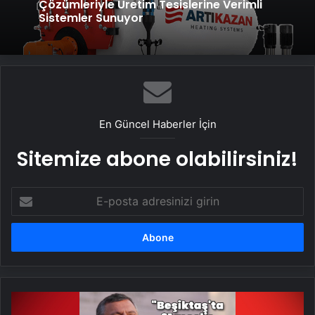
Çözümleriyle Üretim Tesislerine Verimli
Sistemler Sunuyor
En Güncel Haberler İçin
Sitemize abone olabilirsiniz!
E-
posta
adresinizi
girin
CHP
lideri