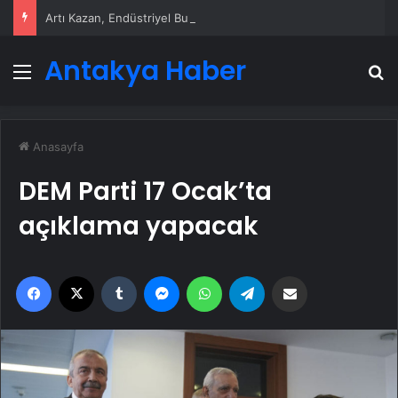
Artı Kazan, Endüstriyel Buhar Kazanı Çözümleriyle Üretim Tesislerine Verimli Sistemler Sunuyor
Antakya Haber
Menü
A
Anasayfa
DEM Parti 17 Ocak’ta
açıklama yapacak
Facebook
X
Tumblr
Messenger
WhatsApp
Telegram
Email'den paylaş