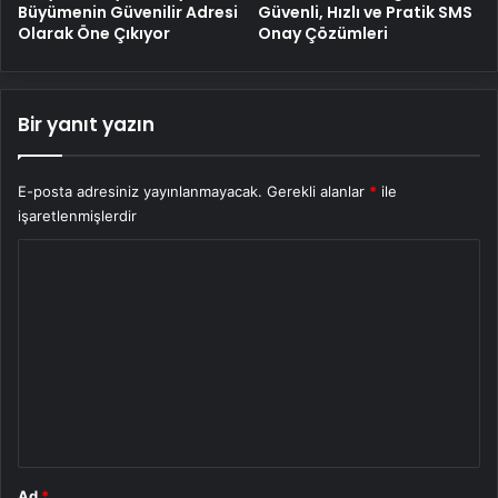
Büyümenin Güvenilir Adresi
Güvenli, Hızlı ve Pratik SMS
Olarak Öne Çıkıyor
Onay Çözümleri
Bir yanıt yazın
E-posta adresiniz yayınlanmayacak.
Gerekli alanlar
*
ile
işaretlenmişlerdir
Y
o
r
u
m
*
Ad
*