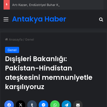
Artı Kazan, Endüstriyel Buhar Kazanı Çözümleriyle Üretim Tesislerine Verimli Sistemler Sunuyor
Antakya Haber
Menü
A
Anasayfa
/
Genel
Genel
Dışişleri Bakanlığı:
Pakistan-Hindistan
ateşkesini memnuniyetle
karşılıyoruz
Facebook
X
Tumblr
Messenger
WhatsApp
Telegram
Email'den paylaş