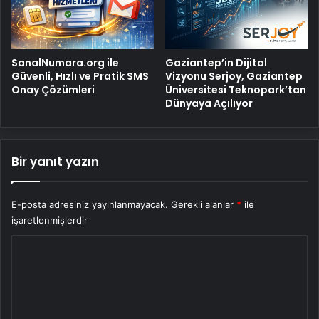
SanalNumara.org ile
Gaziantep’in Dijital
Güvenli, Hızlı ve Pratik SMS
Vizyonu Serjoy, Gaziantep
Onay Çözümleri
Üniversitesi Teknopark’tan
Dünyaya Açılıyor
Bir yanıt yazın
E-posta adresiniz yayınlanmayacak.
Gerekli alanlar
*
ile
işaretlenmişlerdir
Y
o
r
u