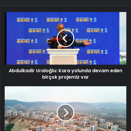
Abdulkadir
Uraloğlu:
Kara
yolunda
devam
eden
birçok
projemiz
var
Abdulkadir Uraloğlu: Kara yolunda devam eden
birçok projemiz var
Murat
Kurum:
Deprem
bölgesinde
250
bininci
konutumuzu