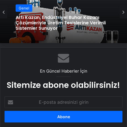
Genel
Artı Kazan, Endüstriyel Buhar Kazanı
Çözümleriyle Üretim Tesislerine Verimli
Sistemler Sunuyor
En Güncel Haberler İçin
Sitemize abone olabilirsiniz!
E-
posta
adresinizi
girin