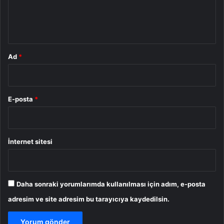
m
*
Ad
*
E-posta
*
İnternet sitesi
Daha sonraki yorumlarımda kullanılması için adım, e-posta
adresim ve site adresim bu tarayıcıya kaydedilsin.