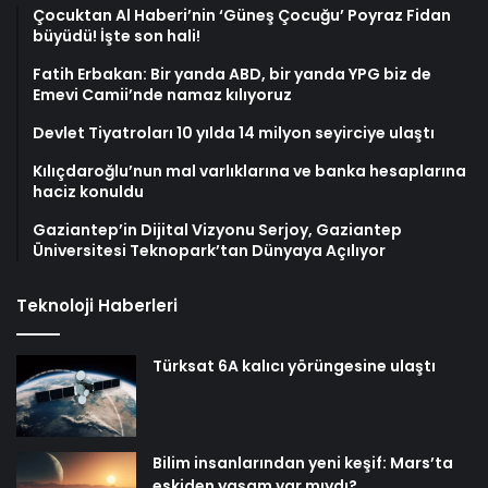
Çocuktan Al Haberi’nin ‘Güneş Çocuğu’ Poyraz Fidan
büyüdü! İşte son hali!
Fatih Erbakan: Bir yanda ABD, bir yanda YPG biz de
Emevi Camii’nde namaz kılıyoruz
Devlet Tiyatroları 10 yılda 14 milyon seyirciye ulaştı
Kılıçdaroğlu’nun mal varlıklarına ve banka hesaplarına
haciz konuldu
Gaziantep’in Dijital Vizyonu Serjoy, Gaziantep
Üniversitesi Teknopark’tan Dünyaya Açılıyor
Teknoloji Haberleri
Türksat 6A kalıcı yörüngesine ulaştı
Bilim insanlarından yeni keşif: Mars’ta
eskiden yaşam var mıydı?