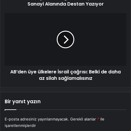
Sanayi Alanında Destan Yazıyor
AB’den
üye
ülkelere
İsrail
çağrısı:
Belki
de
daha
az
AB’den üye ülkelere İsrail çağrısı: Belki de daha
silah
sağlamalısınız
az silah sağlamalısınız
Bir yanıt yazın
E-posta adresiniz yayınlanmayacak.
Gerekli alanlar
*
ile
işaretlenmişlerdir