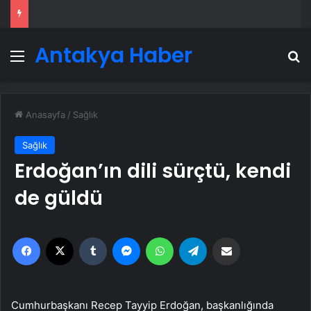
Antakya Haber
Menü
A
Anasayfa
/
Sağlık
Sağlık
Erdoğan’ın dili sürçtü, kendi
de güldü
Facebook
X
Tumblr
Messenger
WhatsApp
Telegram
Email'den paylaş
Cumhurbaşkanı Recep Tayyip Erdoğan, başkanlığında