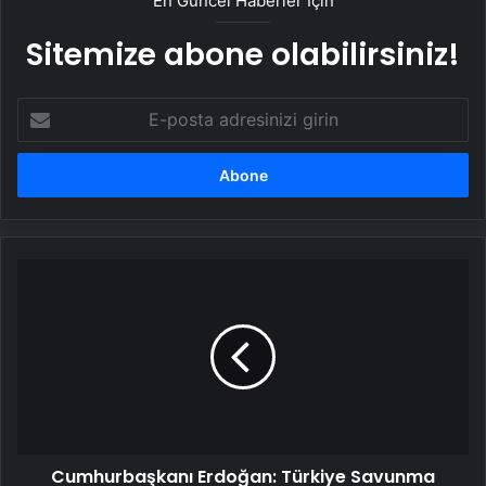
En Güncel Haberler İçin
Sitemize abone olabilirsiniz!
E-
posta
adresinizi
girin
Cumhurbaşkanı
Erdoğan:
Türkiye
Savunma
Sanayi
Alanında
Destan
Yazıyor
Cumhurbaşkanı Erdoğan: Türkiye Savunma