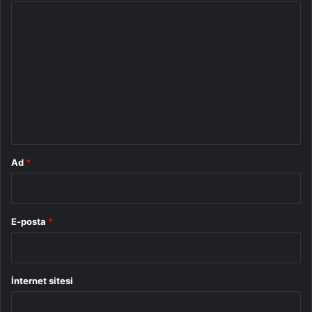
Y
o
r
u
m
*
Ad
*
E-posta
*
İnternet sitesi