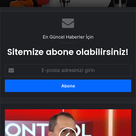
En Güncel Haberler İçin
Sitemize abone olabilirsiniz!
E-
posta
adresinizi
girin
Erbakan:
Kimsenin
Abdullah
Öcalan'ı