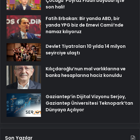
Çocuğu’ Poyraz Fidan büyüdü! İşte
son hali!
Fatih Erbakan: Bir yanda ABD, bir
yanda YPG biz de Emevi Camii’nde
namaz kılıyoruz
Devlet Tiyatroları 10 yılda 14 milyon
seyirciye ulaştı
Kılıçdaroğlu’nun mal varlıklarına ve
banka hesaplarına haciz konuldu
Gaziantep’in Dijital Vizyonu Serjoy,
Gaziantep Üniversitesi Teknopark’tan
Dünyaya Açılıyor
Son Yazılar