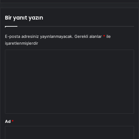
Bir yanıt yazın
E-posta adresiniz yayınlanmayacak.
Gerekli alanlar
*
ile
işaretlenmişlerdir
Y
o
r
u
m
*
Ad
*