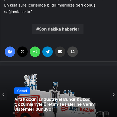
En kısa süre içerisinde bildirimlerinize geri dönüş
sağlanılacaktır.”
Son dakika haberler
Facebook
X
WhatsApp
Telegram
Email'den paylaş
Yaz
Genel
Artı Kazan, Endüstriyel Buhar Kazanı
Çözümleriyle Üretim Tesislerine Verimli
Sistemler Sunuyor