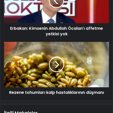
affetme
yetkisi
yok
Erbakan: Kimsenin Abdullah Öcalan'ı affetme
yetkisi yok
Rezene
tohumları
kalp
hastalıklarının
düşmanı
Rezene tohumları kalp hastalıklarının düşmanı
İlgili Makaleler