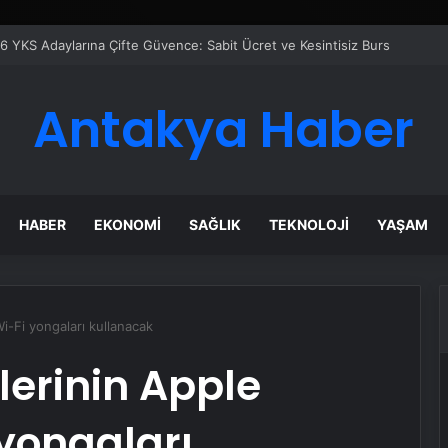
azanı Çözümleriyle Üretim Tesislerine Verimli Sistemler Sunuyor
Antakya Haber
HABER
EKONOMI
SAĞLIK
TEKNOLOJI
YAŞAM
i-Fi yongaları kullanacak
lerinin Apple
 yongaları