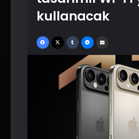
kullanacak
Facebook
X
Tumblr
Messenger
Email'den paylaş