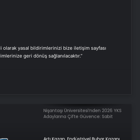
Sevinçler Sağlık: Trusted Hygiene
Product Manufacturer in Turkey
Esat Bey Shop ile Sosyal Medya
Hizmetlerinde Güçlü Panel
Deneyimi
i olarak yasal bildirimlerinizi bize iletişim sayfası
rimlerinize geri dönüş sağlanılacaktır.”
Eşya Depolama Rehberi
Serjoy : Dijital Medya Ajansı, Google
Reklam Ajansı, SEO Ajansı ve Web
Tasarım Ajansı
Nişantaşı Üniversitesi’nden 2026 YKS
Adaylarına Çifte Güvence: Sabit
Ücret ve Kesintisiz Burs
Artı Kazan, Endüstriyel Buhar Kazanı