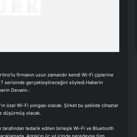
tino’lu firmanın uzun zamandır kendi Wi-Fi çiplerine
7 serisinde gerçekleştireceğini söyledi.
Haberin
berin Devamı
n özel Wi-Fi yongası olacak. Şirket bu şekilde cihazlar
 de düşürmüş olacak.
arafından tedarik edilen birleşik Wi-Fi ve Bluetooth
 açıklamada, Apple’ın üç yıl içinde neredeyse tüm