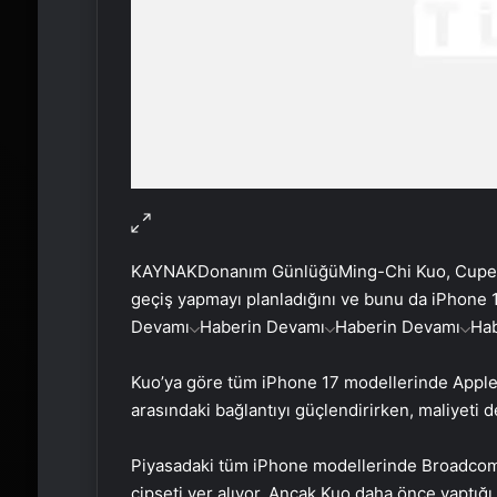
KAYNAK
Donanım Günlüğü
Ming-Chi Kuo, Cuper
geçiş yapmayı planladığını ve bunu da iPhone 1
Devamı
Haberin Devamı
Haberin Devamı
Ha
Kuo’ya göre tüm iPhone 17 modellerinde Apple’ı
arasındaki bağlantıyı güçlendirirken, maliyeti
Piyasadaki tüm iPhone modellerinde Broadcom t
çipseti yer alıyor. Ancak Kuo daha önce yaptığı