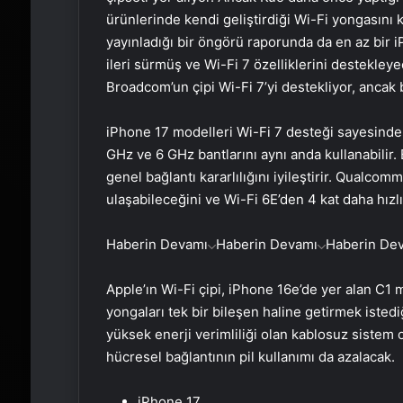
ürünlerinde kendi geliştirdiği Wi-Fi yongasını k
yayınladığı bir öngörü raporunda da en az bir 
ileri sürmüş ve Wi-Fi 7 özelliklerini destekley
Broadcom’un çipi Wi-Fi 7’yi destekliyor, ancak ba
iPhone 17 modelleri Wi-Fi 7 desteği sayesinde 
GHz ve 6 GHz bantlarını aynı anda kullanabilir. B
genel bağlantı kararlılığını iyileştirir. Qualco
ulaşabileceğini ve Wi-Fi 6E’den 4 kat daha hızlı
Haberin Devamı
Haberin Devamı
Haberin De
Apple’ın Wi-Fi çipi, iPhone 16e’de yer alan C1 
yongaları tek bir bileşen haline getirmek iste
yüksek enerji verimliliği olan kablosuz sistem 
hücresel bağlantının pil kullanımı da azalacak.
iPhone 17