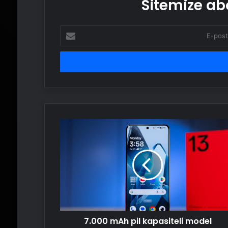
Sitemize abo
E-
posta
adresinizi
girin
7.000
mAh
pil
kapasiteli
model
üzerinde
çalışıyor
7.000 mAh pil kapasiteli model