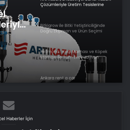
Çözümleriyle Üretim Tesislerine
Verimli Sistemler Sunuyor
el
eriyle
Bitkigrow ile Bitki Yetiştiriciliğinde
Doğru Ekipman ve Ürün Seçimi
rimli
Petmona : Kedi Maması ve Köpek
Maması İle Tüm Evcil Hayvan
Ürünleri
Ankara rent a car
Porego ile Kargo Süreçlerinizi Daha
Kolay Yönetin
el Haberler İçin
Sevinçler Sağlık: Trusted Hygiene