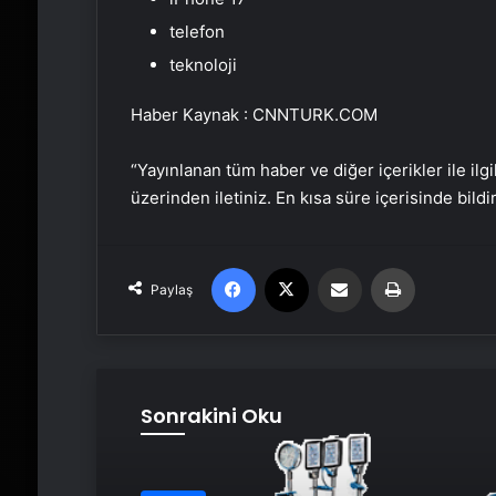
telefon
teknoloji
Haber Kaynak : CNNTURK.COM
“Yayınlanan tüm haber ve diğer içerikler ile ilgil
üzerinden iletiniz. En kısa süre içerisinde bildi
Facebook
X
Email'den paylaş
Yaz
Paylaş
Sonrakini Oku