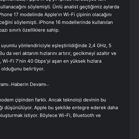
ullanacağını söylemişti. Ünlü analist geçtiğimiz aylarda
iPhone 17 modelinde Apple’ın Wi-Fi çipinin olacağını
eceğini söylemişti. iPhone 16 modellerinde kullanılan
zı sınırlı özelliklere sahip.
uyumlu yönlendiriciyle eşleştirildiğinde 2,4 GHz, 5
u da veri aktarım hızlarını artırır, gecikmeyi azaltır ve
mm, Wi-Fi 7’nin 40 Gbps’yi aşan en yüksek hızlara
 olduğunu belirtiyor.
vamı
Haberin Devamı
modem çipinden farklı. Ancak teknoloji devinin bu
diği düşünülüyor. Apple bu şekilde entegre ederek daha
Porego ile Kargo Süreçlerinizi Daha
oluşturmak istiyor. Böylece Wi-Fi, Bluetooth ve
Kolay Yönetin