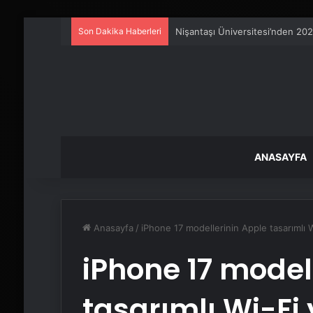
Son Dakika Haberleri
Artı Kazan, Endüstriyel Buhar K
ANASAYFA
Anasayfa
/
iPhone 17 modellerinin Apple tasarımlı W
iPhone 17 model
tasarımlı Wi-Fi