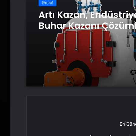
Genel
Artı Kazan, Endüstriy
Buhar Kazanı Çözüml
Üretim Tesislerine Ve
Sistemler Sunuyor
En Günc