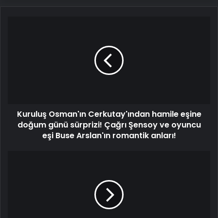
Kuruluş
Osman'ın
Cerkutay'ından
hamile
eşine
doğum
günü
sürprizi!
Çağrı
Kuruluş Osman'ın Cerkutay'ından hamile eşine
Şensoy
ve
doğum günü sürprizi! Çağrı Şensoy ve oyuncu
oyuncu
eşi Buse Arslan'ın romantik anları!
eşi
Buse
Latif
Arslan'ın
Doğan'ın
romantik
gözyaşları...
anları!
''Annem
gidince
dağım
yıkıldı''