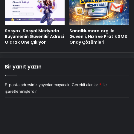
Sosyox, Sosyal Medyada
SanalNumara.org ile
Büyümenin Güvenilir Adresi
Güvenli, Hızlı ve Pratik SMS
Olarak Öne Çıkıyor
Onay Çözümleri
Bir yanıt yazın
E-posta adresiniz yayınlanmayacak.
Gerekli alanlar
*
ile
işaretlenmişlerdir
Y
o
r
u