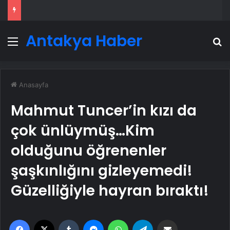
Antakya Haber
Menü
A
Anasayfa
Mahmut Tuncer’in kızı da
çok ünlüymüş…Kim
olduğunu öğrenenler
şaşkınlığını gizleyemedi!
Güzelliğiyle hayran bıraktı!
Facebook
X
Tumblr
Messenger
WhatsApp
Telegram
Email'den paylaş