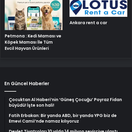
Ankara rent a car
Petmona : Kedi Maması ve
Köpek Maması İle Tüm
Evcil Hayvan Ürünleri
En Güncel Haberler
Çocuktan Al Haberi’nin ‘Güneş Çocuğu’ Poyraz Fidan
büyüdü! İşte son hali!
Fatih Erbakan: Bir yanda ABD, bir yanda YPG biz de
Emevi Camii’nde namaz kılıyoruz
Devlet Tiyatroları 10 yılda 14 milyon seyirciye ulaştı