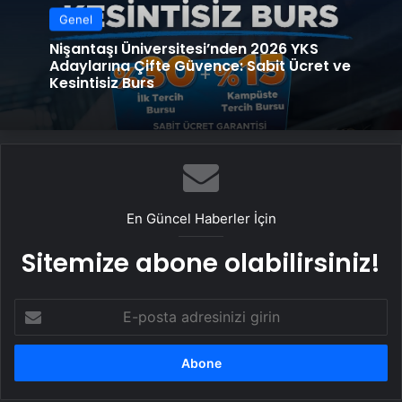
Genel
Nişantaşı Üniversitesi’nden 2026 YKS
Adaylarına Çifte Güvence: Sabit Ücret ve
Kesintisiz Burs
En Güncel Haberler İçin
Sitemize abone olabilirsiniz!
E-
posta
adresinizi
girin