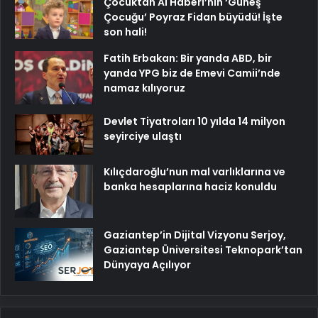
Çocuktan Al Haberi’nin ‘Güneş
Çocuğu’ Poyraz Fidan büyüdü! İşte
son hali!
Fatih Erbakan: Bir yanda ABD, bir
yanda YPG biz de Emevi Camii’nde
namaz kılıyoruz
Devlet Tiyatroları 10 yılda 14 milyon
seyirciye ulaştı
Kılıçdaroğlu’nun mal varlıklarına ve
banka hesaplarına haciz konuldu
Gaziantep’in Dijital Vizyonu Serjoy,
Gaziantep Üniversitesi Teknopark’tan
Dünyaya Açılıyor