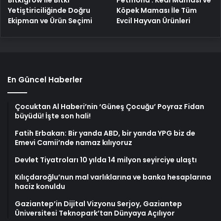
Bitkigrow ile Bitki
Petmona : Kedi Maması ve
Yetiştiriciliğinde Doğru
Köpek Maması İle Tüm
Ekipman ve Ürün Seçimi
Evcil Hayvan Ürünleri
En Güncel Haberler
Çocuktan Al Haberi’nin ‘Güneş Çocuğu’ Poyraz Fidan
büyüdü! İşte son hali!
Fatih Erbakan: Bir yanda ABD, bir yanda YPG biz de
Emevi Camii’nde namaz kılıyoruz
Devlet Tiyatroları 10 yılda 14 milyon seyirciye ulaştı
Kılıçdaroğlu’nun mal varlıklarına ve banka hesaplarına
haciz konuldu
Gaziantep’in Dijital Vizyonu Serjoy, Gaziantep
Üniversitesi Teknopark’tan Dünyaya Açılıyor