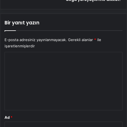
Bir yanıt yazın
E-posta adresiniz yayınlanmayacak.
Gerekli alanlar
*
ile
işaretlenmişlerdir
Y
o
r
u
m
*
Ad
*