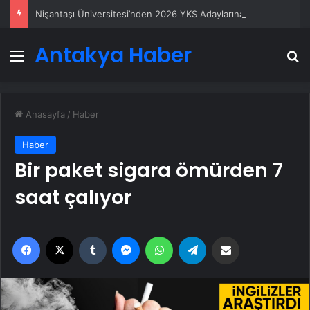
Nişantaşı Üniversitesi’nden 2026 YKS Adaylarına Çifte Güvence: Sabit Ücret ve Kesintisiz Burs
Antakya Haber
Menü
A
Anasayfa
/
Haber
Haber
Bir paket sigara ömürden 7
saat çalıyor
Facebook
X
Tumblr
Messenger
WhatsApp
Telegram
Email'den paylaş