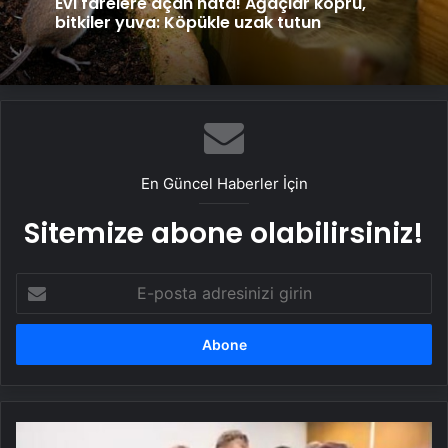
Evi farelere açan hata! Ağaçlar köprü,
bitkiler yuva: Köpükle uzak tutun
En Güncel Haberler İçin
Sitemize abone olabilirsiniz!
E-
posta
adresinizi
girin
Ümit