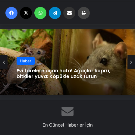
Facebook
X
WhatsApp
Telegram
Email'den paylaş
Yaz
Haber
Haber
Evi farelere açan hata! Ağaçlar köprü,
bitkiler yuva: Köpükle uzak tutun
Kavanozlar çöplükte değil evde parlasın!
Dağınıklığı toparlıyor, makyaj masasının
yıldızı
En Güncel Haberler İçin