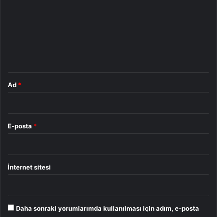
r
u
m
*
Ad
*
E-posta
*
İnternet sitesi
Daha sonraki yorumlarımda kullanılması için adım, e-posta