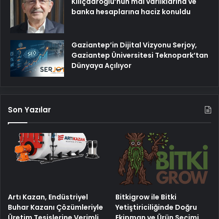
Kılıçdaroğlu’nun mal varlıklarına ve
banka hesaplarına haciz konuldu
Gaziantep’in Dijital Vizyonu Serjoy,
Gaziantep Üniversitesi Teknopark’tan
Dünyaya Açılıyor
Son Yazılar
Artı Kazan, Endüstriyel
Bitkigrow ile Bitki
Buhar Kazanı Çözümleriyle
Yetiştiriciliğinde Doğru
Üretim Tesislerine Verimli
Ekipman ve Ürün Seçimi