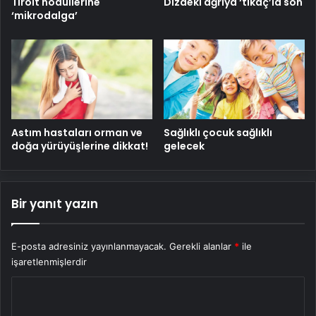
Tiroit nodüllerine
Dizdeki ağrıya ‘tıkaç’la son
‘mikrodalga’
Astım hastaları orman ve
Sağlıklı çocuk sağlıklı
doğa yürüyüşlerine dikkat!
gelecek
Bir yanıt yazın
E-posta adresiniz yayınlanmayacak.
Gerekli alanlar
*
ile
işaretlenmişlerdir
Y
o