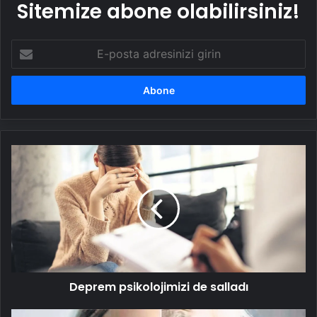
Sitemize abone olabilirsiniz!
E-
posta
adresinizi
girin
Deprem
psikolojimizi
de
salladı
Deprem psikolojimizi de salladı
Uzun