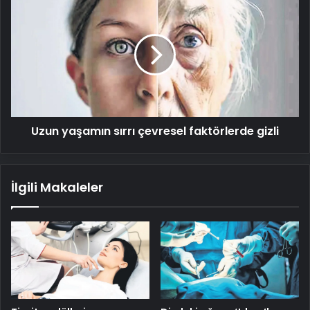
yaşamın
sırrı
çevresel
faktörlerde
gizli
Uzun yaşamın sırrı çevresel faktörlerde gizli
İlgili Makaleler