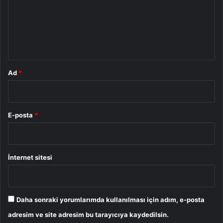
u
m
*
Ad
*
E-posta
*
İnternet sitesi
Daha sonraki yorumlarımda kullanılması için adım, e-posta
adresim ve site adresim bu tarayıcıya kaydedilsin.