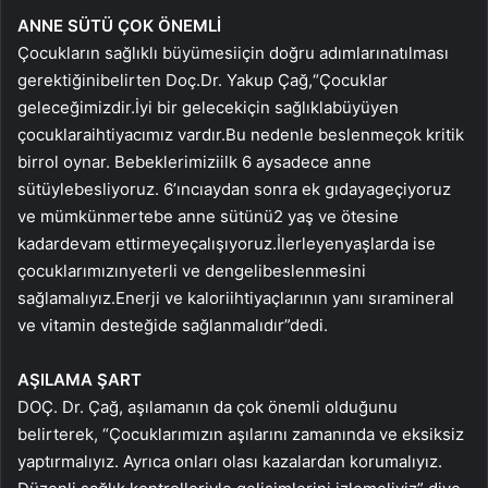
ANNE SÜTÜ ÇOK ÖNEMLİ
Çocukların sağlıklı büyümesi
için doğru adımların
atılması
gerektiğini
belirten Doç.
Dr. Yakup Çağ,
“Çocuklar
geleceğimizdir.
İyi bir gelecek
için sağlıkla
büyüyen
çocuklara
ihtiyacımız vardır.
Bu nedenle beslenme
çok kritik
bir
rol oynar. Bebeklerimizi
ilk 6 ay
sadece anne
sütüyle
besliyoruz. 6’ıncı
aydan sonra ek gıdaya
geçiyoruz
ve mümkün
mertebe anne sütünü
2 yaş ve ötesine
kadar
devam ettirmeye
çalışıyoruz.
İlerleyen
yaşlarda ise
çocuklarımızın
yeterli ve dengeli
beslenmesini
sağlamalıyız.
Enerji ve kalori
ihtiyaçlarının yanı sıra
mineral
ve vitamin desteği
de sağlanmalıdır”
dedi.
AŞILAMA ŞART
DOÇ. Dr. Çağ, aşılamanın da çok önemli olduğunu
belirterek, “Çocuklarımızın aşılarını zamanında ve eksiksiz
yaptırmalıyız. Ayrıca onları olası kazalardan korumalıyız.