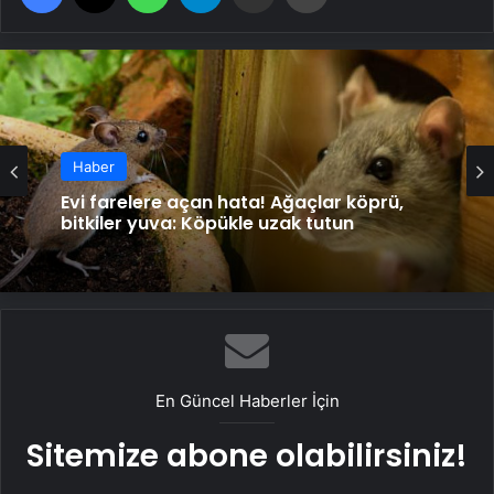
Haber
Evi farelere açan hata! Ağaçlar köprü,
bitkiler yuva: Köpükle uzak tutun
En Güncel Haberler İçin
Sitemize abone olabilirsiniz!