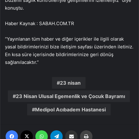
Düzenli sağlık kontrolleriyle gelişimlerini izlemeliyiz” diye
konuştu.
Haber Kaynak : SABAH.COM.TR
“Yayınlanan tüm haber ve diğer içerikler ile ilgili olarak
yasal bildirimlerinizi bize iletişim sayfası üzerinden iletiniz.
En kısa süre içerisinde bildirimlerinize geri dönüş
sağlanılacaktır.”
23 nisan
23 Nisan Ulusal Egemenlik ve Çocuk Bayramı
Medipol Acıbadem Hastanesi
Facebook
X
WhatsApp
Telegram
Email'den paylaş
Yaz