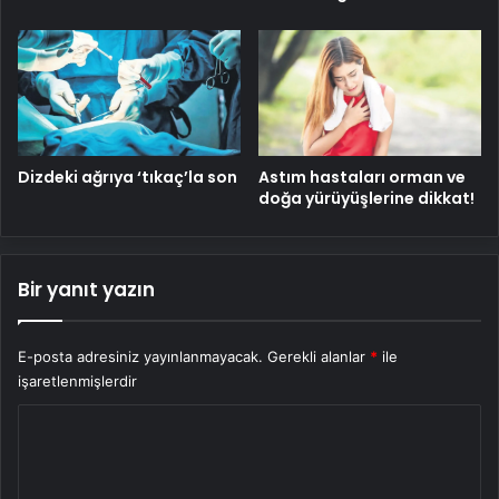
Dizdeki ağrıya ‘tıkaç’la son
Astım hastaları orman ve
doğa yürüyüşlerine dikkat!
Bir yanıt yazın
E-posta adresiniz yayınlanmayacak.
Gerekli alanlar
*
ile
işaretlenmişlerdir
Y
o
r