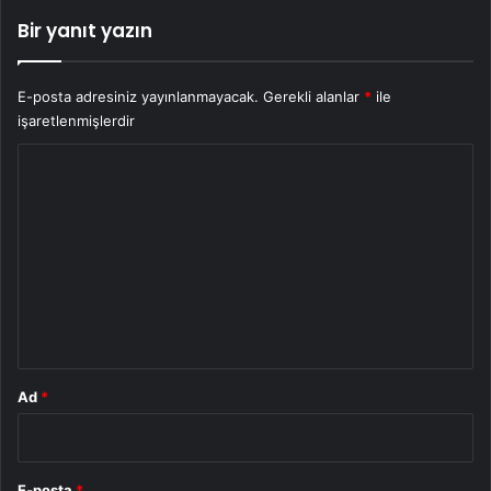
Bir yanıt yazın
E-posta adresiniz yayınlanmayacak.
Gerekli alanlar
*
ile
işaretlenmişlerdir
Y
o
r
u
m
*
Ad
*
E-posta
*