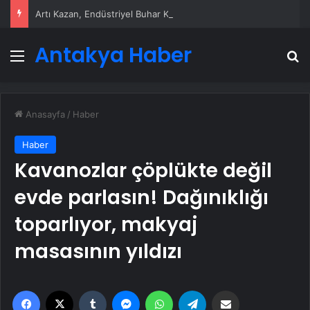
Artı Kazan, Endüstriyel Buhar Kazanı Çözümleriyle Üretim Tesislerine Verimli Sistemler Sunuyor
Antakya Haber
Menü
A
Anasayfa
/
Haber
Haber
Kavanozlar çöplükte değil
evde parlasın! Dağınıklığı
toparlıyor, makyaj
masasının yıldızı
Facebook
X
Tumblr
Messenger
WhatsApp
Telegram
Email'den paylaş