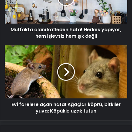
yapıyor,
hem
işlevsiz
hem
Mutfakta alanı katleden hata! Herkes yapıyor,
şık
değil
hem işlevsiz hem şık değil
Evi
farelere
açan
hata!
Ağaçlar
köprü,
bitkiler
yuva:
Köpükle
Evi farelere açan hata! Ağaçlar köprü, bitkiler
uzak
tutun
yuva: Köpükle uzak tutun