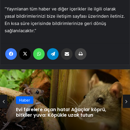
“Yayınlanan tüm haber ve diğer içerikler ile ilgili olarak
yasal bildirimlerinizi bize iletişim sayfası üzerinden iletiniz.
En kısa süre içerisinde bildirimlerinize geri dönüş
sağlanılacaktır.”
Facebook
X
WhatsApp
Telegram
Email'den paylaş
Yaz
Haber
Evi farelere açan hata! Ağaçlar köprü,
bitkiler yuva: Köpükle uzak tutun