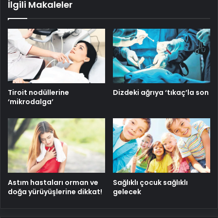
İlgili Makaleler
Tiroit nodüllerine
Dizdeki ağrıya ‘tıkaç’la son
‘mikrodalga’
Astım hastaları orman ve
Sağlıklı çocuk sağlıklı
doğa yürüyüşlerine dikkat!
gelecek