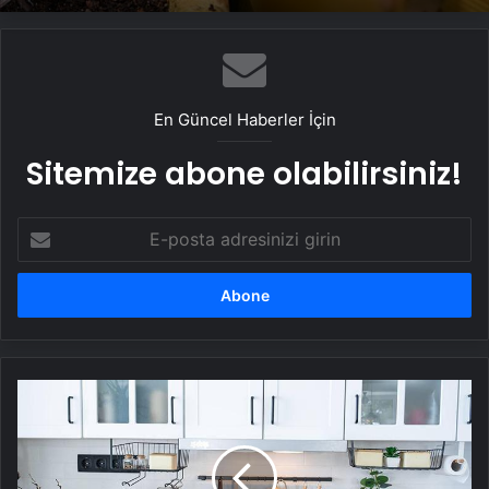
En Güncel Haberler İçin
Sitemize abone olabilirsiniz!
E-
posta
adresinizi
girin
Mutfakta
alanı
katleden
hata!
Herkes