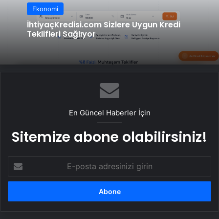
Ekonomi
İhtiyaçKredisi.com Sizlere Uygun Kredi
Teklifleri Sağlıyor
En Güncel Haberler İçin
Sitemize abone olabilirsiniz!
E-
posta
adresinizi
girin