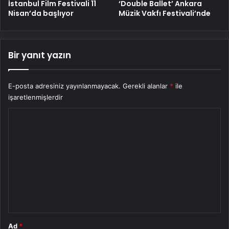
İstanbul Film Festivali 11
‘Double Ballet’ Ankara
Nisan’da başlıyor
Müzik Vakfı Festivali’nde
Bir yanıt yazın
E-posta adresiniz yayınlanmayacak.
Gerekli alanlar
*
ile
işaretlenmişlerdir
Y
o
r
u
m
*
Ad
*