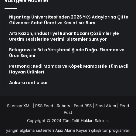
Rastgele Haberler
Nişantaşı Üniversitesi’nden 2026 YKS Adaylarına Çifte
Güvence: Sabit Ücret ve Kesintisiz Burs
Artı Kazan, Endüstriyel Buhar Kazanı Çözümleriyle
Üretim Tesislerine Verimli Sistemler Sunuyor
Bitkigrow ile Bitki Yetiştiriciliğinde Doğru Ekipman ve
Ürün Seçimi
Petmona : Kedi Maması ve Köpek Maması İle Tüm Evcil
Hayvan Ürünleri
Ankara rent a car
Sitemap XML
|
RSS Feed
|
Robots
|
Feed RSS
|
Feed Atom
|
Feed
Post
Copyright © 2024 Tüm Telif Hakları Saklıdır.
yangın algılama sistemleri
Ajax Alarm
Kayseri çıkışlı tur programları