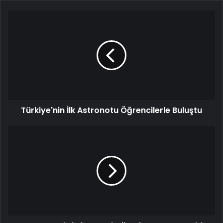
Türkiye'nin
İlk
Astronotu
Öğrencilerle
Buluştu
Türkiye'nin İlk Astronotu Öğrencilerle Buluştu
Derya
Yanık,
'Yılın
Kareleri'
Oylamasına
Katıldı