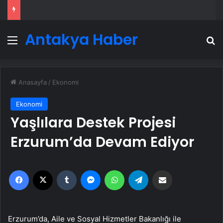
Antakya Haber
Menü
A
Anasayfa
/
Ekonomi
Ekonomi
Yaşlılara Destek Projesi
Erzurum’da Devam Ediyor
Facebook
X
Tumblr
Messenger
WhatsApp
Telegram
Email'den paylaş
Erzurum’da, Aile ve Sosyal Hizmetler Bakanlığı ile