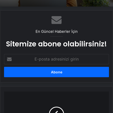
En Güncel Haberler İçin
Sitemize abone olabilirsiniz!
E-
posta
adresinizi
girin
Sahte
içki
zehirlenmelerinde
ilk