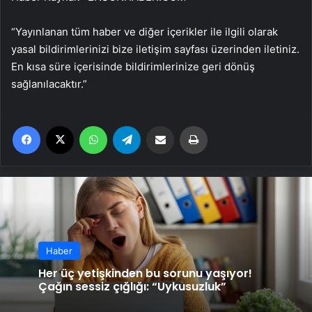
“Yayınlanan tüm haber ve diğer içerikler ile ilgili olarak
yasal bildirimlerinizi bize iletişim sayfası üzerinden iletiniz.
En kısa süre içerisinde bildirimlerinize geri dönüş
sağlanılacaktır.”
Facebook
X
WhatsApp
Telegram
Email'den paylaş
Yaz
Haber
Her üç yetişkinden bu sorunu yaşıyor!
Çağın sessiz çığlığı: “Uykusuzluk”