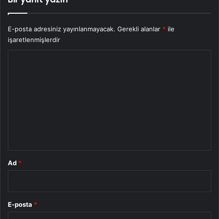
E-posta adresiniz yayınlanmayacak.
Gerekli alanlar
*
ile
işaretlenmişlerdir
Y
o
r
u
m
*
Ad
*
E-posta
*