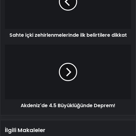
belirtilere
dikkat
Sahte içki zehirlenmelerinde ilk belirtilere dikkat
Akdeniz'de
4.5
Büyüklüğünde
Deprem!
Akdeniz'de 4.5 Büyüklüğünde Deprem!
İlgili Makaleler