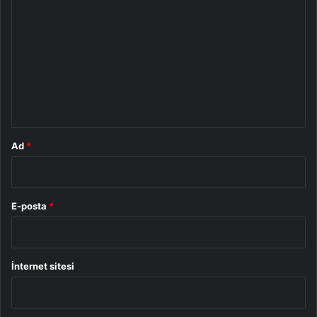
o
r
u
m
*
Ad
*
E-posta
*
İnternet sitesi