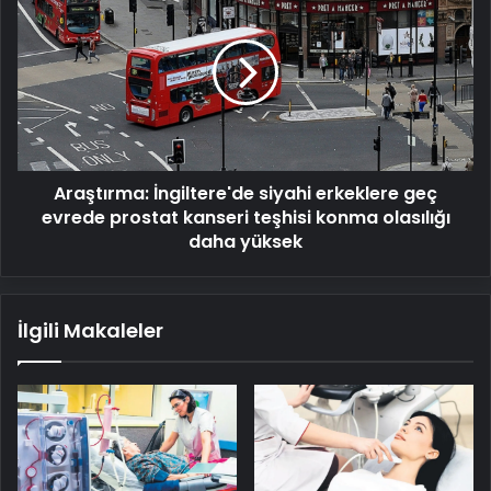
İngiltere'de
siyahi
erkeklere
geç
evrede
prostat
kanseri
teşhisi
Araştırma: İngiltere'de siyahi erkeklere geç
konma
olasılığı
evrede prostat kanseri teşhisi konma olasılığı
daha
daha yüksek
yüksek
İlgili Makaleler