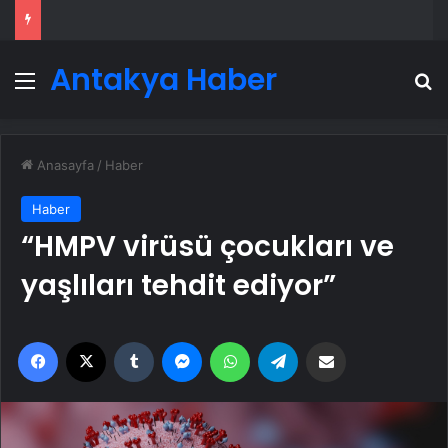
Antakya Haber
Menü
A
Anasayfa
/
Haber
Haber
“HMPV virüsü çocukları ve
yaşlıları tehdit ediyor”
Facebook
X
Tumblr
Messenger
WhatsApp
Telegram
Email'den paylaş