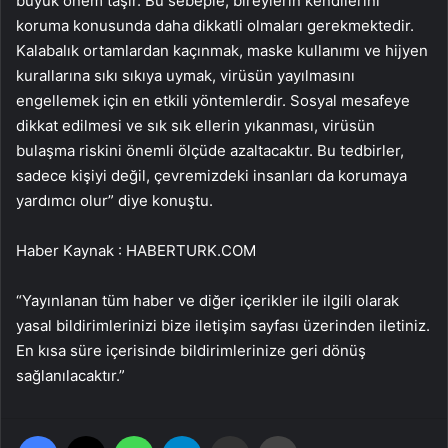
büyük önem taşır. Bu sebeple, bireylerin kendilerini
koruma konusunda daha dikkatli olmaları gerekmektedir.
Kalabalık ortamlardan kaçınmak, maske kullanımı ve hijyen
kurallarına sıkı sıkıya uymak, virüsün yayılmasını
engellemek için en etkili yöntemlerdir. Sosyal mesafeye
dikkat edilmesi ve sık sık ellerin yıkanması, virüsün
bulaşma riskini önemli ölçüde azaltacaktır. Bu tedbirler,
sadece kişiyi değil, çevremizdeki insanları da korumaya
yardımcı olur” diye konuştu.
Haber Kaynak : HABERTURK.COM
“Yayınlanan tüm haber ve diğer içerikler ile ilgili olarak
yasal bildirimlerinizi bize iletişim sayfası üzerinden iletiniz.
En kısa süre içerisinde bildirimlerinize geri dönüş
sağlanılacaktır.”
Facebook
X
WhatsApp
Telegram
Email'den paylaş
Yaz