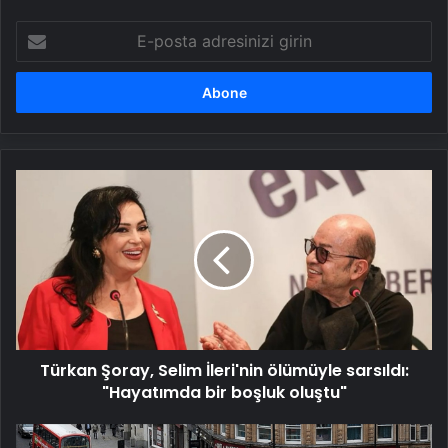
E-
posta
adresinizi
girin
Türkan
Şoray,
Selim
İleri'nin
ölümüyle
sarsıldı:
"Hayatımda
bir
boşluk
Türkan Şoray, Selim İleri'nin ölümüyle sarsıldı:
oluştu"
"Hayatımda bir boşluk oluştu"
Araştırma: