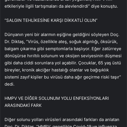
etkileriyle ilgili tartışmaları da alevlendirdi” diye konuştu.
“SALGIN TEHLİKESİNE KARŞI DİKKATLİ OLUN”
Dünyanın yeni bir alarmın eşiğine geldiğini söyleyen Doç.
Dr. Diktaş, “Virüs, özellikle ateş, soğuk algınlığı, öksürük,
balgam çıkarma gibi semptomlarla başlıyor. Eğer zatürreye
dönüşürse hırıltılı solunum ve oksijen seviyesinin düşmesi
gibi daha ciddi sorunlara yol açabilir. Çocuklar, 65 yaş üstü
bireyler, kronik akciğer hastalığı olanlar ve bağışıklık
sistemi zayıf kişiler bu virüsü daha ağır geçirme riski taşır”
dedi.
HMPV VE DİĞER SOLUNUM YOLU ENFEKSİYONLARI
ARASINDAKİ FARK
Diğer solunu yolları virüsleri arasındaki farkları da anlatan
Doç. Dr. Diktaş, “HMPV, genellikle Covid-19 ve influenza